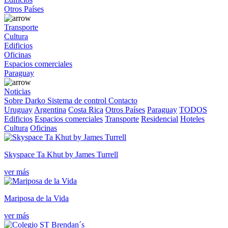
Otros Países
Transporte
Cultura
Edificios
Oficinas
Espacios comerciales
Paraguay
Noticias
Sobre Darko
Sistema de control
Contacto
Uruguay
Argentina
Costa Rica
Otros Países
Paraguay
TODOS
Edificios
Espacios comerciales
Transporte
Residencial
Hoteles
Cultura
Oficinas
Skyspace Ta Khut by James Turrell
ver más
Mariposa de la Vida
ver más