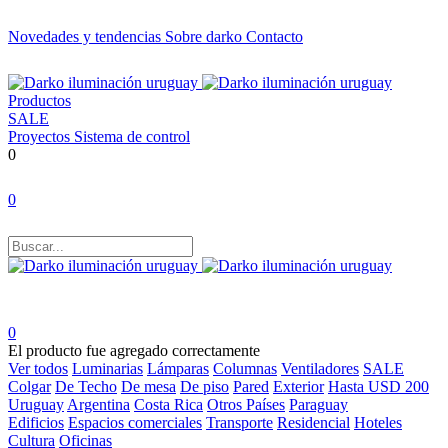
Novedades y tendencias
Sobre darko
Contacto
Productos
SALE
Proyectos
Sistema de control
0
0
0
El producto fue agregado correctamente
Ver todos
Luminarias
Lámparas
Columnas
Ventiladores
SALE
Colgar
De Techo
De mesa
De piso
Pared
Exterior
Hasta USD 200
Uruguay
Argentina
Costa Rica
Otros Países
Paraguay
Edificios
Espacios comerciales
Transporte
Residencial
Hoteles
Cultura
Oficinas