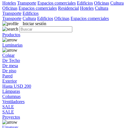
Hoteles
Transporte
Espacios comerciales
Edificios
Oficinas
Cultura
Oficinas
Espacios comerciales
Residencial
Hoteles
Cultura
Transporte
Edificios
Transporte
Cultura
Edificios
Oficinas
Espacios comerciales
Iniciar sesión
Productos
Luminarias
Colgar
De Techo
De mesa
De piso
Pared
Exterior
Hasta USD 200
Lámparas
Columnas
Ventiladores
SALE
SALE
Proyectos
Uruguay