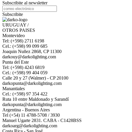
Subscribite al newsletter
Subscribite
URUGUAY /
OTROS PAISES
Montevideo
Tel: (+598) 2711 6198
Cel.: (+598) 99 099 685
Joaquin Nuñez 2868, CP 11300
darkouy@darkolighting.com
Punta del Este
Tel: (+598) 4243 6819
Cel.: (+598) 99 404 059
Calle 20 y 27 (Walmer) - CP 20100
darkopunta@darkolighting.com
Manantiales
Cel.: (+598) 97 354 422
Ruta 10 entre Maldonado y Sarandí
darkopunta@darkolighting.com
Argentina - Buenos Aires
Tel (+54) 11 4788-5708 / 3930
Manuel Ugarte 2831. CABA - C1428BSS
darkoarg@darkolighting.com
Costa Rica - San José