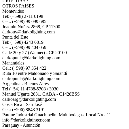
URUGUAY /
OTROS PAISES
Montevideo
Tel: (+598) 2711 6198
Cel.: (+598) 99 099 685
Joaquin Nuñez 2868, CP 11300
darkouy@darkolighting.com
Punta del Este
Tel: (+598) 4243 6819
Cel.: (+598) 99 404 059
Calle 20 y 27 (Walmer) - CP 20100
darkopunta@darkolighting.com
Manantiales
Cel.: (+598) 97 354 422
Ruta 10 entre Maldonado y Sarandí
darkopunta@darkolighting.com
Argentina - Buenos Aires
Tel (+54) 11 4788-5708 / 3930
Manuel Ugarte 2831. CABA - C1428BSS
darkoarg@darkolighting.com
Costa Rica - San José
Cel.: (+506) 8848 3191
Parque Industrial Guachipelin, Multibodegas, Local Nro. 11
info@darkolightingcr.com
Paraguay - Asunción