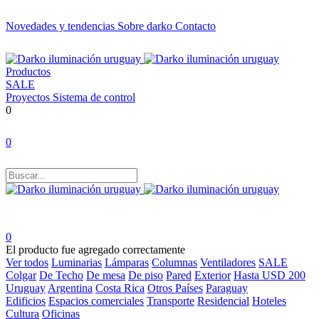
Novedades y tendencias
Sobre darko
Contacto
Productos
SALE
Proyectos
Sistema de control
0
0
0
El producto fue agregado correctamente
Ver todos
Luminarias
Lámparas
Columnas
Ventiladores
SALE
Colgar
De Techo
De mesa
De piso
Pared
Exterior
Hasta USD 200
Uruguay
Argentina
Costa Rica
Otros Países
Paraguay
Edificios
Espacios comerciales
Transporte
Residencial
Hoteles
Cultura
Oficinas