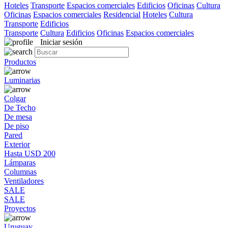
Hoteles
Transporte
Espacios comerciales
Edificios
Oficinas
Cultura
Oficinas
Espacios comerciales
Residencial
Hoteles
Cultura
Transporte
Edificios
Transporte
Cultura
Edificios
Oficinas
Espacios comerciales
Iniciar sesión
Productos
Luminarias
Colgar
De Techo
De mesa
De piso
Pared
Exterior
Hasta USD 200
Lámparas
Columnas
Ventiladores
SALE
SALE
Proyectos
Uruguay