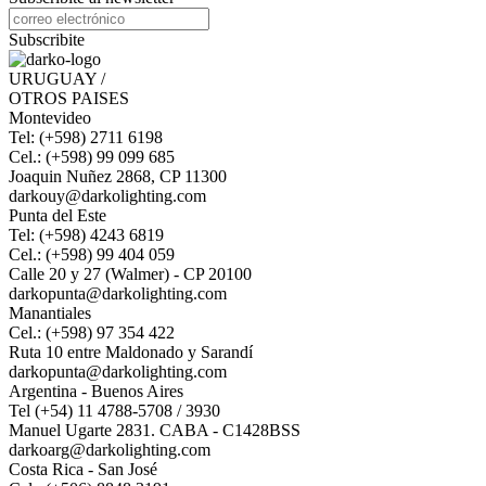
Subscribite
URUGUAY /
OTROS PAISES
Montevideo
Tel: (+598) 2711 6198
Cel.: (+598) 99 099 685
Joaquin Nuñez 2868, CP 11300
darkouy@darkolighting.com
Punta del Este
Tel: (+598) 4243 6819
Cel.: (+598) 99 404 059
Calle 20 y 27 (Walmer) - CP 20100
darkopunta@darkolighting.com
Manantiales
Cel.: (+598) 97 354 422
Ruta 10 entre Maldonado y Sarandí
darkopunta@darkolighting.com
Argentina - Buenos Aires
Tel (+54) 11 4788-5708 / 3930
Manuel Ugarte 2831. CABA - C1428BSS
darkoarg@darkolighting.com
Costa Rica - San José