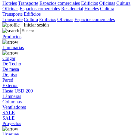
Hoteles
Transporte
Espacios comerciales
Edificios
Oficinas
Cultura
Oficinas
Espacios comerciales
Residencial
Hoteles
Cultura
Transporte
Edificios
Transporte
Cultura
Edificios
Oficinas
Espacios comerciales
Iniciar sesión
Productos
Luminarias
Colgar
De Techo
De mesa
De piso
Pared
Exterior
Hasta USD 200
Lámparas
Columnas
Ventiladores
SALE
SALE
Proyectos
Uruguay