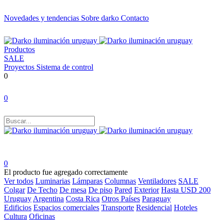
Novedades y tendencias
Sobre darko
Contacto
Productos
SALE
Proyectos
Sistema de control
0
0
0
El producto fue agregado correctamente
Ver todos
Luminarias
Lámparas
Columnas
Ventiladores
SALE
Colgar
De Techo
De mesa
De piso
Pared
Exterior
Hasta USD 200
Uruguay
Argentina
Costa Rica
Otros Países
Paraguay
Edificios
Espacios comerciales
Transporte
Residencial
Hoteles
Cultura
Oficinas