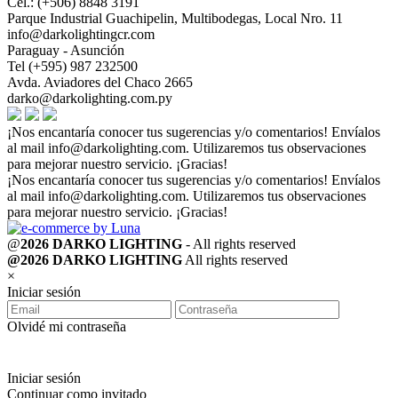
Cel.: (+506) 8848 3191
Parque Industrial Guachipelin, Multibodegas, Local Nro. 11
info@darkolightingcr.com
Paraguay - Asunción
Tel (+595) 987 232500
Avda. Aviadores del Chaco 2665
darko@darkolighting.com.py
¡Nos encantaría conocer tus sugerencias y/o comentarios! Envíalos
al mail
info@darkolighting.com
. Utilizaremos tus observaciones
para mejorar nuestro servicio. ¡Gracias!
¡Nos encantaría conocer tus sugerencias y/o comentarios! Envíalos
al mail
info@darkolighting.com
. Utilizaremos tus observaciones
para mejorar nuestro servicio. ¡Gracias!
@
2026 DARKO LIGHTING
- All rights reserved
@2026 DARKO LIGHTING
All rights reserved
×
Iniciar sesión
Olvidé mi contraseña
Iniciar sesión
Continuar como invitado