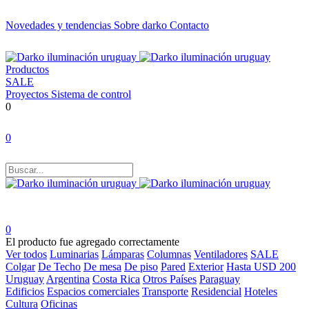
Novedades y tendencias
Sobre darko
Contacto
Productos
SALE
Proyectos
Sistema de control
0
0
0
El producto fue agregado correctamente
Ver todos
Luminarias
Lámparas
Columnas
Ventiladores
SALE
Colgar
De Techo
De mesa
De piso
Pared
Exterior
Hasta USD 200
Uruguay
Argentina
Costa Rica
Otros Países
Paraguay
Edificios
Espacios comerciales
Transporte
Residencial
Hoteles
Cultura
Oficinas