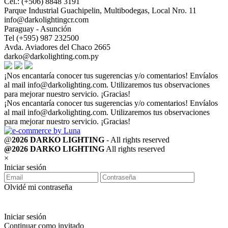
Cel.: (+506) 8848 3191
Parque Industrial Guachipelin, Multibodegas, Local Nro. 11
info@darkolightingcr.com
Paraguay - Asunción
Tel (+595) 987 232500
Avda. Aviadores del Chaco 2665
darko@darkolighting.com.py
¡Nos encantaría conocer tus sugerencias y/o comentarios! Envíalos
al mail
info@darkolighting.com
. Utilizaremos tus observaciones
para mejorar nuestro servicio. ¡Gracias!
¡Nos encantaría conocer tus sugerencias y/o comentarios! Envíalos
al mail
info@darkolighting.com
. Utilizaremos tus observaciones
para mejorar nuestro servicio. ¡Gracias!
@
2026 DARKO LIGHTING
- All rights reserved
@2026 DARKO LIGHTING
All rights reserved
×
Iniciar sesión
Olvidé mi contraseña
Iniciar sesión
Continuar como invitado