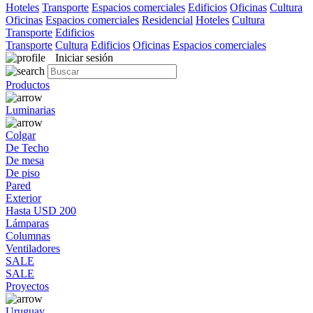
Hoteles
Transporte
Espacios comerciales
Edificios
Oficinas
Cultura
Oficinas
Espacios comerciales
Residencial
Hoteles
Cultura
Transporte
Edificios
Transporte
Cultura
Edificios
Oficinas
Espacios comerciales
Iniciar sesión
Productos
Luminarias
Colgar
De Techo
De mesa
De piso
Pared
Exterior
Hasta USD 200
Lámparas
Columnas
Ventiladores
SALE
SALE
Proyectos
Uruguay