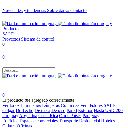
Novedades y tendencias
Sobre darko
Contacto
Productos
SALE
Proyectos
Sistema de control
0
0
0
El producto fue agregado correctamente
Ver todos
Luminarias
Lámparas
Columnas
Ventiladores
SALE
Colgar
De Techo
De mesa
De piso
Pared
Exterior
Hasta USD 200
Uruguay
Argentina
Costa Rica
Otros Países
Paraguay
Edificios
Espacios comerciales
Transporte
Residencial
Hoteles
Cultura
Oficinas