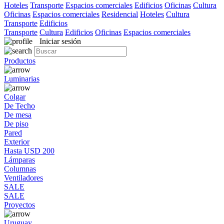
Hoteles
Transporte
Espacios comerciales
Edificios
Oficinas
Cultura
Oficinas
Espacios comerciales
Residencial
Hoteles
Cultura
Transporte
Edificios
Transporte
Cultura
Edificios
Oficinas
Espacios comerciales
Iniciar sesión
Productos
Luminarias
Colgar
De Techo
De mesa
De piso
Pared
Exterior
Hasta USD 200
Lámparas
Columnas
Ventiladores
SALE
SALE
Proyectos
Uruguay