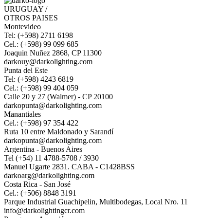
URUGUAY /
OTROS PAISES
Montevideo
Tel: (+598) 2711 6198
Cel.: (+598) 99 099 685
Joaquin Nuñez 2868, CP 11300
darkouy@darkolighting.com
Punta del Este
Tel: (+598) 4243 6819
Cel.: (+598) 99 404 059
Calle 20 y 27 (Walmer) - CP 20100
darkopunta@darkolighting.com
Manantiales
Cel.: (+598) 97 354 422
Ruta 10 entre Maldonado y Sarandí
darkopunta@darkolighting.com
Argentina - Buenos Aires
Tel (+54) 11 4788-5708 / 3930
Manuel Ugarte 2831. CABA - C1428BSS
darkoarg@darkolighting.com
Costa Rica - San José
Cel.: (+506) 8848 3191
Parque Industrial Guachipelin, Multibodegas, Local Nro. 11
info@darkolightingcr.com