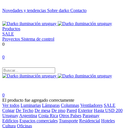
Novedades y tendencias
Sobre darko
Contacto
Productos
SALE
Proyectos
Sistema de control
0
0
0
El producto fue agregado correctamente
Ver todos
Luminarias
Lámparas
Columnas
Ventiladores
SALE
Colgar
De Techo
De mesa
De piso
Pared
Exterior
Hasta USD 200
Uruguay
Argentina
Costa Rica
Otros Países
Paraguay
Edificios
Espacios comerciales
Transporte
Residencial
Hoteles
Cultura
Oficinas