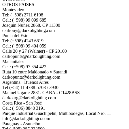
OTROS PAISES
Montevideo
Tel: (+598) 2711 6198
Cel.: (+598) 99 099 685
Joaquin Nuñez 2868, CP 11300
darkouy@darkolighting.com
Punta del Este
Tel: (+598) 4243 6819
Cel.: (+598) 99 404 059
Calle 20 y 27 (Walmer) - CP 20100
darkopunta@darkolighting.com
Manantiales
Cel.: (+598) 97 354 422
Ruta 10 entre Maldonado y Sarandí
darkopunta@darkolighting.com
Argentina - Buenos Aires
Tel (+54) 11 4788-5708 / 3930
Manuel Ugarte 2831. CABA - C1428BSS
darkoarg@darkolighting.com
Costa Rica - San José
Cel.: (+506) 8848 3191
Parque Industrial Guachipelin, Multibodegas, Local Nro. 11
info@darkolightingcr.com
Paraguay - Asunción
Tel (+595) 987 232500