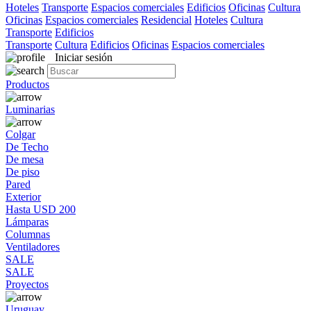
Hoteles
Transporte
Espacios comerciales
Edificios
Oficinas
Cultura
Oficinas
Espacios comerciales
Residencial
Hoteles
Cultura
Transporte
Edificios
Transporte
Cultura
Edificios
Oficinas
Espacios comerciales
Iniciar sesión
Productos
Luminarias
Colgar
De Techo
De mesa
De piso
Pared
Exterior
Hasta USD 200
Lámparas
Columnas
Ventiladores
SALE
SALE
Proyectos
Uruguay