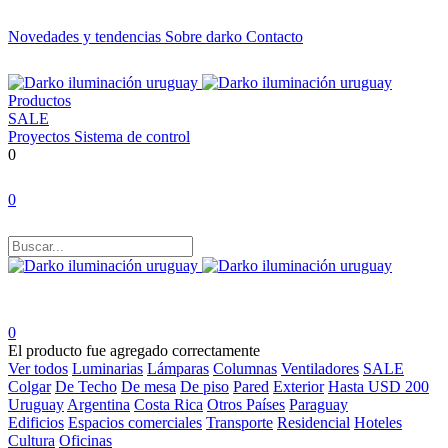
Novedades y tendencias
Sobre darko
Contacto
Productos
SALE
Proyectos
Sistema de control
0
0
0
El producto fue agregado correctamente
Ver todos
Luminarias
Lámparas
Columnas
Ventiladores
SALE
Colgar
De Techo
De mesa
De piso
Pared
Exterior
Hasta USD 200
Uruguay
Argentina
Costa Rica
Otros Países
Paraguay
Edificios
Espacios comerciales
Transporte
Residencial
Hoteles
Cultura
Oficinas