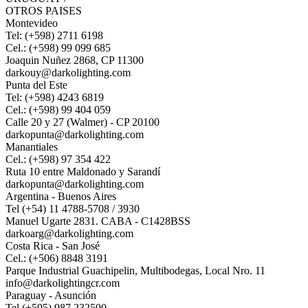
OTROS PAISES
Montevideo
Tel: (+598) 2711 6198
Cel.: (+598) 99 099 685
Joaquin Nuñez 2868, CP 11300
darkouy@darkolighting.com
Punta del Este
Tel: (+598) 4243 6819
Cel.: (+598) 99 404 059
Calle 20 y 27 (Walmer) - CP 20100
darkopunta@darkolighting.com
Manantiales
Cel.: (+598) 97 354 422
Ruta 10 entre Maldonado y Sarandí
darkopunta@darkolighting.com
Argentina - Buenos Aires
Tel (+54) 11 4788-5708 / 3930
Manuel Ugarte 2831. CABA - C1428BSS
darkoarg@darkolighting.com
Costa Rica - San José
Cel.: (+506) 8848 3191
Parque Industrial Guachipelin, Multibodegas, Local Nro. 11
info@darkolightingcr.com
Paraguay - Asunción
Tel (+595) 987 232500