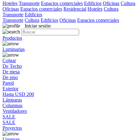
Hoteles
Transporte
Espacios comerciales
Edificios
Oficinas
Cultura
Oficinas
Espacios comerciales
Residencial
Hoteles
Cultura
Transporte
Edificios
Transporte
Cultura
Edificios
Oficinas
Espacios comerciales
Iniciar sesión
Productos
Luminarias
Colgar
De Techo
De mesa
De piso
Pared
Exterior
Hasta USD 200
Lámparas
Columnas
Ventiladores
SALE
SALE
Proyectos
Uruguay