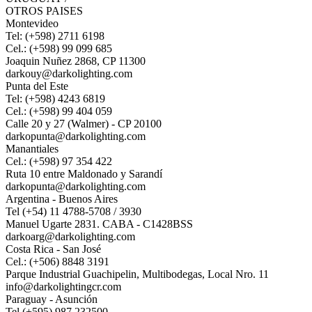
OTROS PAISES
Montevideo
Tel: (+598) 2711 6198
Cel.: (+598) 99 099 685
Joaquin Nuñez 2868, CP 11300
darkouy@darkolighting.com
Punta del Este
Tel: (+598) 4243 6819
Cel.: (+598) 99 404 059
Calle 20 y 27 (Walmer) - CP 20100
darkopunta@darkolighting.com
Manantiales
Cel.: (+598) 97 354 422
Ruta 10 entre Maldonado y Sarandí
darkopunta@darkolighting.com
Argentina - Buenos Aires
Tel (+54) 11 4788-5708 / 3930
Manuel Ugarte 2831. CABA - C1428BSS
darkoarg@darkolighting.com
Costa Rica - San José
Cel.: (+506) 8848 3191
Parque Industrial Guachipelin, Multibodegas, Local Nro. 11
info@darkolightingcr.com
Paraguay - Asunción
Tel (+595) 987 232500