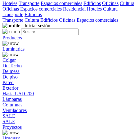
Hoteles
Transporte
Espacios comerciales
Edificios
Oficinas
Cultura
Oficinas
Espacios comerciales
Residencial
Hoteles
Cultura
Transporte
Edificios
Transporte
Cultura
Edificios
Oficinas
Espacios comerciales
Iniciar sesión
Productos
Luminarias
Colgar
De Techo
De mesa
De piso
Pared
Exterior
Hasta USD 200
Lámparas
Columnas
Ventiladores
SALE
SALE
Proyectos
Uruguay