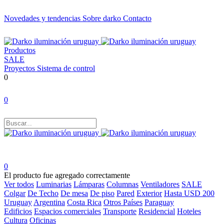
Novedades y tendencias
Sobre darko
Contacto
Productos
SALE
Proyectos
Sistema de control
0
0
0
El producto fue agregado correctamente
Ver todos
Luminarias
Lámparas
Columnas
Ventiladores
SALE
Colgar
De Techo
De mesa
De piso
Pared
Exterior
Hasta USD 200
Uruguay
Argentina
Costa Rica
Otros Países
Paraguay
Edificios
Espacios comerciales
Transporte
Residencial
Hoteles
Cultura
Oficinas