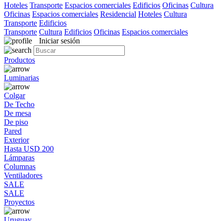
Hoteles
Transporte
Espacios comerciales
Edificios
Oficinas
Cultura
Oficinas
Espacios comerciales
Residencial
Hoteles
Cultura
Transporte
Edificios
Transporte
Cultura
Edificios
Oficinas
Espacios comerciales
Iniciar sesión
Productos
Luminarias
Colgar
De Techo
De mesa
De piso
Pared
Exterior
Hasta USD 200
Lámparas
Columnas
Ventiladores
SALE
SALE
Proyectos
Uruguay