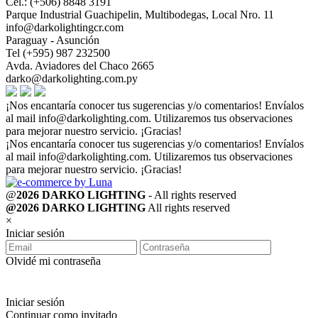
Cel.: (+506) 8848 3191
Parque Industrial Guachipelin, Multibodegas, Local Nro. 11
info@darkolightingcr.com
Paraguay - Asunción
Tel (+595) 987 232500
Avda. Aviadores del Chaco 2665
darko@darkolighting.com.py
¡Nos encantaría conocer tus sugerencias y/o comentarios! Envíalos
al mail
info@darkolighting.com
. Utilizaremos tus observaciones
para mejorar nuestro servicio. ¡Gracias!
¡Nos encantaría conocer tus sugerencias y/o comentarios! Envíalos
al mail
info@darkolighting.com
. Utilizaremos tus observaciones
para mejorar nuestro servicio. ¡Gracias!
@
2026 DARKO LIGHTING
- All rights reserved
@2026 DARKO LIGHTING
All rights reserved
×
Iniciar sesión
Olvidé mi contraseña
Iniciar sesión
Continuar como invitado