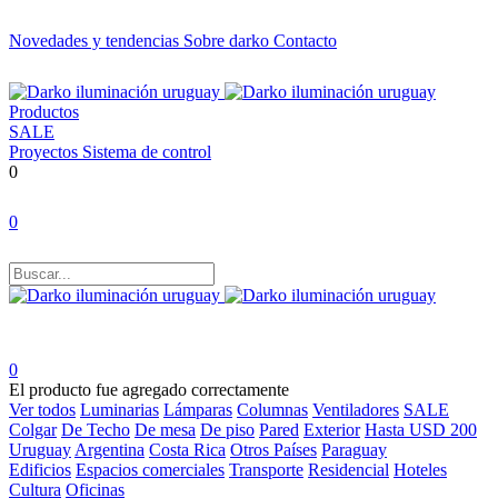
Novedades y tendencias
Sobre darko
Contacto
Productos
SALE
Proyectos
Sistema de control
0
0
0
El producto fue agregado correctamente
Ver todos
Luminarias
Lámparas
Columnas
Ventiladores
SALE
Colgar
De Techo
De mesa
De piso
Pared
Exterior
Hasta USD 200
Uruguay
Argentina
Costa Rica
Otros Países
Paraguay
Edificios
Espacios comerciales
Transporte
Residencial
Hoteles
Cultura
Oficinas