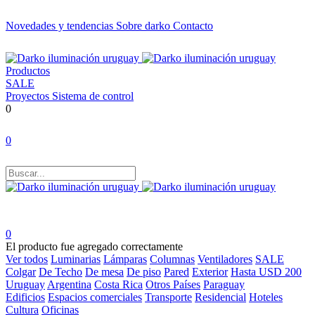
Novedades y tendencias
Sobre darko
Contacto
Productos
SALE
Proyectos
Sistema de control
0
0
0
El producto fue agregado correctamente
Ver todos
Luminarias
Lámparas
Columnas
Ventiladores
SALE
Colgar
De Techo
De mesa
De piso
Pared
Exterior
Hasta USD 200
Uruguay
Argentina
Costa Rica
Otros Países
Paraguay
Edificios
Espacios comerciales
Transporte
Residencial
Hoteles
Cultura
Oficinas