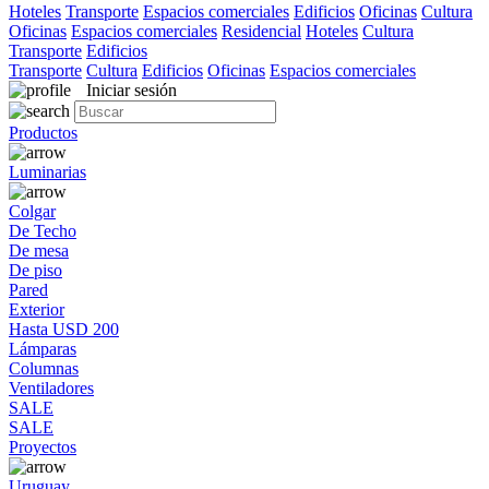
Hoteles
Transporte
Espacios comerciales
Edificios
Oficinas
Cultura
Oficinas
Espacios comerciales
Residencial
Hoteles
Cultura
Transporte
Edificios
Transporte
Cultura
Edificios
Oficinas
Espacios comerciales
Iniciar sesión
Productos
Luminarias
Colgar
De Techo
De mesa
De piso
Pared
Exterior
Hasta USD 200
Lámparas
Columnas
Ventiladores
SALE
SALE
Proyectos
Uruguay