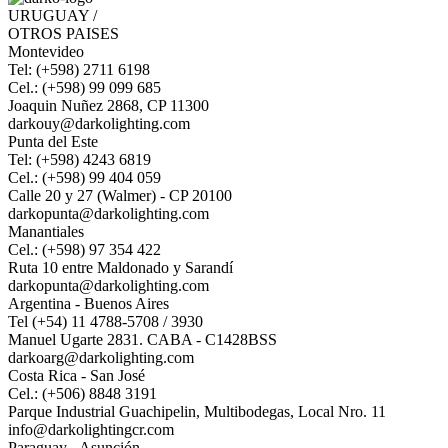
URUGUAY /
OTROS PAISES
Montevideo
Tel: (+598) 2711 6198
Cel.: (+598) 99 099 685
Joaquin Nuñez 2868, CP 11300
darkouy@darkolighting.com
Punta del Este
Tel: (+598) 4243 6819
Cel.: (+598) 99 404 059
Calle 20 y 27 (Walmer) - CP 20100
darkopunta@darkolighting.com
Manantiales
Cel.: (+598) 97 354 422
Ruta 10 entre Maldonado y Sarandí
darkopunta@darkolighting.com
Argentina - Buenos Aires
Tel (+54) 11 4788-5708 / 3930
Manuel Ugarte 2831. CABA - C1428BSS
darkoarg@darkolighting.com
Costa Rica - San José
Cel.: (+506) 8848 3191
Parque Industrial Guachipelin, Multibodegas, Local Nro. 11
info@darkolightingcr.com
Paraguay - Asunción