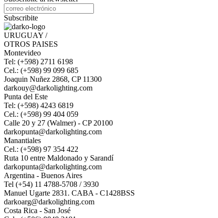
Subscribite
URUGUAY /
OTROS PAISES
Montevideo
Tel: (+598) 2711 6198
Cel.: (+598) 99 099 685
Joaquin Nuñez 2868, CP 11300
darkouy@darkolighting.com
Punta del Este
Tel: (+598) 4243 6819
Cel.: (+598) 99 404 059
Calle 20 y 27 (Walmer) - CP 20100
darkopunta@darkolighting.com
Manantiales
Cel.: (+598) 97 354 422
Ruta 10 entre Maldonado y Sarandí
darkopunta@darkolighting.com
Argentina - Buenos Aires
Tel (+54) 11 4788-5708 / 3930
Manuel Ugarte 2831. CABA - C1428BSS
darkoarg@darkolighting.com
Costa Rica - San José