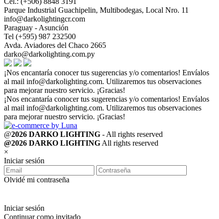
Cel.: (+506) 8848 3191
Parque Industrial Guachipelin, Multibodegas, Local Nro. 11
info@darkolightingcr.com
Paraguay - Asunción
Tel (+595) 987 232500
Avda. Aviadores del Chaco 2665
darko@darkolighting.com.py
¡Nos encantaría conocer tus sugerencias y/o comentarios! Envíalos
al mail
info@darkolighting.com
. Utilizaremos tus observaciones
para mejorar nuestro servicio. ¡Gracias!
¡Nos encantaría conocer tus sugerencias y/o comentarios! Envíalos
al mail
info@darkolighting.com
. Utilizaremos tus observaciones
para mejorar nuestro servicio. ¡Gracias!
@
2026 DARKO LIGHTING
- All rights reserved
@2026 DARKO LIGHTING
All rights reserved
×
Iniciar sesión
Olvidé mi contraseña
Iniciar sesión
Continuar como invitado