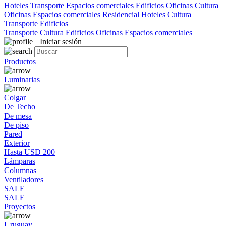
Hoteles
Transporte
Espacios comerciales
Edificios
Oficinas
Cultura
Oficinas
Espacios comerciales
Residencial
Hoteles
Cultura
Transporte
Edificios
Transporte
Cultura
Edificios
Oficinas
Espacios comerciales
Iniciar sesión
Productos
Luminarias
Colgar
De Techo
De mesa
De piso
Pared
Exterior
Hasta USD 200
Lámparas
Columnas
Ventiladores
SALE
SALE
Proyectos
Uruguay