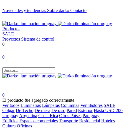
Novedades y tendencias
Sobre darko
Contacto
Productos
SALE
Proyectos
Sistema de control
0
0
0
El producto fue agregado correctamente
Ver todos
Luminarias
Lámparas
Columnas
Ventiladores
SALE
Colgar
De Techo
De mesa
De piso
Pared
Exterior
Hasta USD 200
Uruguay
Argentina
Costa Rica
Otros Países
Paraguay
Edificios
Espacios comerciales
Transporte
Residencial
Hoteles
Cultura
Oficinas