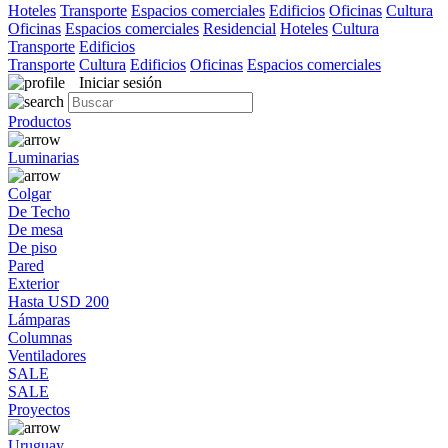
Hoteles
Transporte
Espacios comerciales
Edificios
Oficinas
Cultura
Oficinas
Espacios comerciales
Residencial
Hoteles
Cultura
Transporte
Edificios
Transporte
Cultura
Edificios
Oficinas
Espacios comerciales
Iniciar sesión
Productos
Luminarias
Colgar
De Techo
De mesa
De piso
Pared
Exterior
Hasta USD 200
Lámparas
Columnas
Ventiladores
SALE
SALE
Proyectos
Uruguay