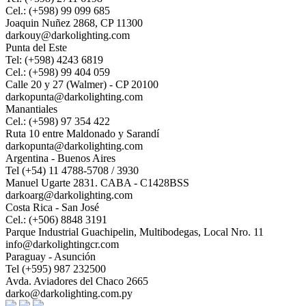
Cel.: (+598) 99 099 685
Joaquin Nuñez 2868, CP 11300
darkouy@darkolighting.com
Punta del Este
Tel: (+598) 4243 6819
Cel.: (+598) 99 404 059
Calle 20 y 27 (Walmer) - CP 20100
darkopunta@darkolighting.com
Manantiales
Cel.: (+598) 97 354 422
Ruta 10 entre Maldonado y Sarandí
darkopunta@darkolighting.com
Argentina - Buenos Aires
Tel (+54) 11 4788-5708 / 3930
Manuel Ugarte 2831. CABA - C1428BSS
darkoarg@darkolighting.com
Costa Rica - San José
Cel.: (+506) 8848 3191
Parque Industrial Guachipelin, Multibodegas, Local Nro. 11
info@darkolightingcr.com
Paraguay - Asunción
Tel (+595) 987 232500
Avda. Aviadores del Chaco 2665
darko@darkolighting.com.py