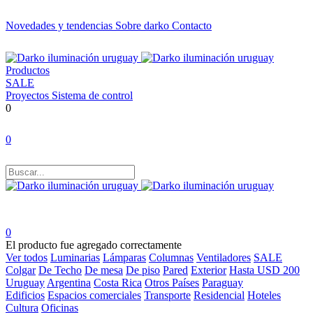
Novedades y tendencias
Sobre darko
Contacto
Productos
SALE
Proyectos
Sistema de control
0
0
0
El producto fue agregado correctamente
Ver todos
Luminarias
Lámparas
Columnas
Ventiladores
SALE
Colgar
De Techo
De mesa
De piso
Pared
Exterior
Hasta USD 200
Uruguay
Argentina
Costa Rica
Otros Países
Paraguay
Edificios
Espacios comerciales
Transporte
Residencial
Hoteles
Cultura
Oficinas