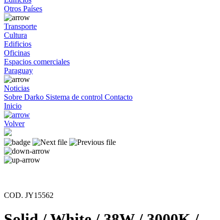
Otros Países
Transporte
Cultura
Edificios
Oficinas
Espacios comerciales
Paraguay
Noticias
Sobre Darko
Sistema de control
Contacto
Inicio
Volver
COD. JY15562
Solid / White / 38W / 3000K /