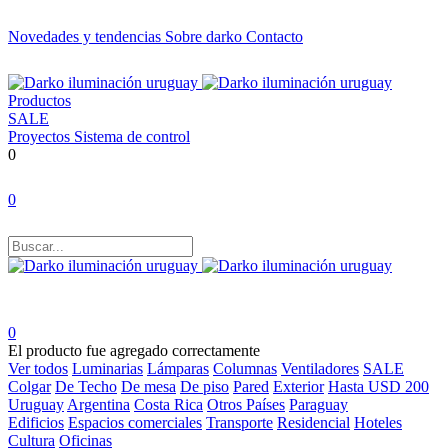
Novedades y tendencias
Sobre darko
Contacto
Productos
SALE
Proyectos
Sistema de control
0
0
0
El producto fue agregado correctamente
Ver todos
Luminarias
Lámparas
Columnas
Ventiladores
SALE
Colgar
De Techo
De mesa
De piso
Pared
Exterior
Hasta USD 200
Uruguay
Argentina
Costa Rica
Otros Países
Paraguay
Edificios
Espacios comerciales
Transporte
Residencial
Hoteles
Cultura
Oficinas