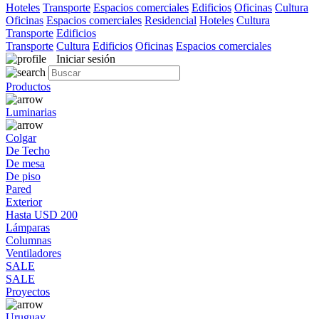
Hoteles
Transporte
Espacios comerciales
Edificios
Oficinas
Cultura
Oficinas
Espacios comerciales
Residencial
Hoteles
Cultura
Transporte
Edificios
Transporte
Cultura
Edificios
Oficinas
Espacios comerciales
Iniciar sesión
Productos
Luminarias
Colgar
De Techo
De mesa
De piso
Pared
Exterior
Hasta USD 200
Lámparas
Columnas
Ventiladores
SALE
SALE
Proyectos
Uruguay