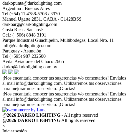
darkopunta@darkolighting.com
Argentina - Buenos Aires
Tel (+54) 11 4788-5708 / 3930
Manuel Ugarte 2831. CABA - C1428BSS
darkoarg@darkolighting.com
Costa Rica - San José
Cel.: (+506) 8848 3191
Parque Industrial Guachipelin, Multibodegas, Local Nro. 11
info@darkolightingcr.com
Paraguay - Asunción
Tel (+595) 987 232500
Avda. Aviadores del Chaco 2665
darko@darkolighting.com.py
¡Nos encantaría conocer tus sugerencias y/o comentarios! Envíalos
al mail
info@darkolighting.com
. Utilizaremos tus observaciones
para mejorar nuestro servicio. ¡Gracias!
¡Nos encantaría conocer tus sugerencias y/o comentarios! Envíalos
al mail
info@darkolighting.com
. Utilizaremos tus observaciones
para mejorar nuestro servicio. ¡Gracias!
@
2026 DARKO LIGHTING
- All rights reserved
@2026 DARKO LIGHTING
All rights reserved
×
Iniciar sesión