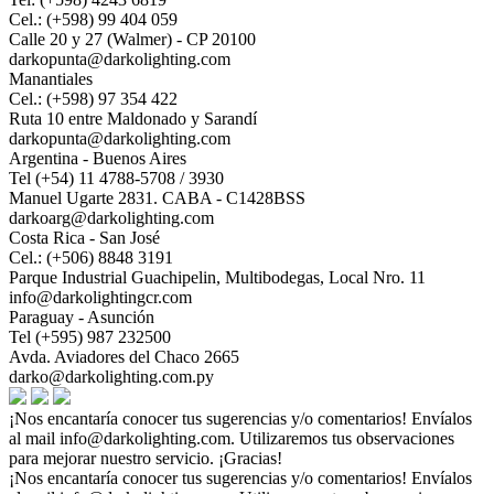
Cel.: (+598) 99 404 059
Calle 20 y 27 (Walmer) - CP 20100
darkopunta@darkolighting.com
Manantiales
Cel.: (+598) 97 354 422
Ruta 10 entre Maldonado y Sarandí
darkopunta@darkolighting.com
Argentina - Buenos Aires
Tel (+54) 11 4788-5708 / 3930
Manuel Ugarte 2831. CABA - C1428BSS
darkoarg@darkolighting.com
Costa Rica - San José
Cel.: (+506) 8848 3191
Parque Industrial Guachipelin, Multibodegas, Local Nro. 11
info@darkolightingcr.com
Paraguay - Asunción
Tel (+595) 987 232500
Avda. Aviadores del Chaco 2665
darko@darkolighting.com.py
¡Nos encantaría conocer tus sugerencias y/o comentarios! Envíalos
al mail
info@darkolighting.com
. Utilizaremos tus observaciones
para mejorar nuestro servicio. ¡Gracias!
¡Nos encantaría conocer tus sugerencias y/o comentarios! Envíalos