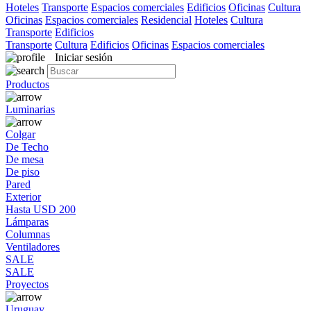
Hoteles
Transporte
Espacios comerciales
Edificios
Oficinas
Cultura
Oficinas
Espacios comerciales
Residencial
Hoteles
Cultura
Transporte
Edificios
Transporte
Cultura
Edificios
Oficinas
Espacios comerciales
Iniciar sesión
Productos
Luminarias
Colgar
De Techo
De mesa
De piso
Pared
Exterior
Hasta USD 200
Lámparas
Columnas
Ventiladores
SALE
SALE
Proyectos
Uruguay