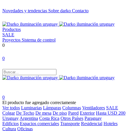
Novedades y tendencias
Sobre darko
Contacto
Productos
SALE
Proyectos
Sistema de control
0
0
0
El producto fue agregado correctamente
Ver todos
Luminarias
Lámparas
Columnas
Ventiladores
SALE
Colgar
De Techo
De mesa
De piso
Pared
Exterior
Hasta USD 200
Uruguay
Argentina
Costa Rica
Otros Países
Paraguay
Edificios
Espacios comerciales
Transporte
Residencial
Hoteles
Cultura
Oficinas