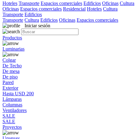
Hoteles
Transporte
Espacios comerciales
Edificios
Oficinas
Cultura
Oficinas
Espacios comerciales
Residencial
Hoteles
Cultura
Transporte
Edificios
Transporte
Cultura
Edificios
Oficinas
Espacios comerciales
Iniciar sesión
Productos
Luminarias
Colgar
De Techo
De mesa
De piso
Pared
Exterior
Hasta USD 200
Lámparas
Columnas
Ventiladores
SALE
SALE
Proyectos
Uruguay