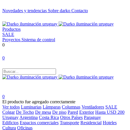
Novedades y tendencias
Sobre darko
Contacto
Productos
SALE
Proyectos
Sistema de control
0
0
0
El producto fue agregado correctamente
Ver todos
Luminarias
Lámparas
Columnas
Ventiladores
SALE
Colgar
De Techo
De mesa
De piso
Pared
Exterior
Hasta USD 200
Uruguay
Argentina
Costa Rica
Otros Países
Paraguay
Edificios
Espacios comerciales
Transporte
Residencial
Hoteles
Cultura
Oficinas