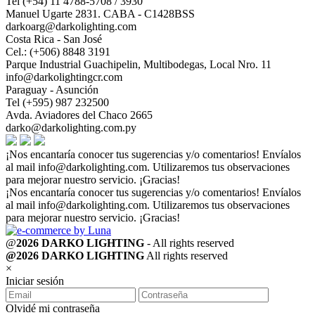
Tel (+54) 11 4788-5708 / 3930
Manuel Ugarte 2831. CABA - C1428BSS
darkoarg@darkolighting.com
Costa Rica - San José
Cel.: (+506) 8848 3191
Parque Industrial Guachipelin, Multibodegas, Local Nro. 11
info@darkolightingcr.com
Paraguay - Asunción
Tel (+595) 987 232500
Avda. Aviadores del Chaco 2665
darko@darkolighting.com.py
¡Nos encantaría conocer tus sugerencias y/o comentarios! Envíalos
al mail
info@darkolighting.com
. Utilizaremos tus observaciones
para mejorar nuestro servicio. ¡Gracias!
¡Nos encantaría conocer tus sugerencias y/o comentarios! Envíalos
al mail
info@darkolighting.com
. Utilizaremos tus observaciones
para mejorar nuestro servicio. ¡Gracias!
@
2026 DARKO LIGHTING
- All rights reserved
@2026 DARKO LIGHTING
All rights reserved
×
Iniciar sesión
Olvidé mi contraseña