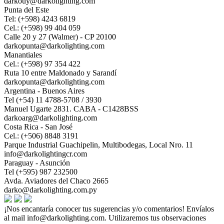
darkouy@darkolighting.com
Punta del Este
Tel: (+598) 4243 6819
Cel.: (+598) 99 404 059
Calle 20 y 27 (Walmer) - CP 20100
darkopunta@darkolighting.com
Manantiales
Cel.: (+598) 97 354 422
Ruta 10 entre Maldonado y Sarandí
darkopunta@darkolighting.com
Argentina - Buenos Aires
Tel (+54) 11 4788-5708 / 3930
Manuel Ugarte 2831. CABA - C1428BSS
darkoarg@darkolighting.com
Costa Rica - San José
Cel.: (+506) 8848 3191
Parque Industrial Guachipelin, Multibodegas, Local Nro. 11
info@darkolightingcr.com
Paraguay - Asunción
Tel (+595) 987 232500
Avda. Aviadores del Chaco 2665
darko@darkolighting.com.py
¡Nos encantaría conocer tus sugerencias y/o comentarios! Envíalos
al mail
info@darkolighting.com
. Utilizaremos tus observaciones