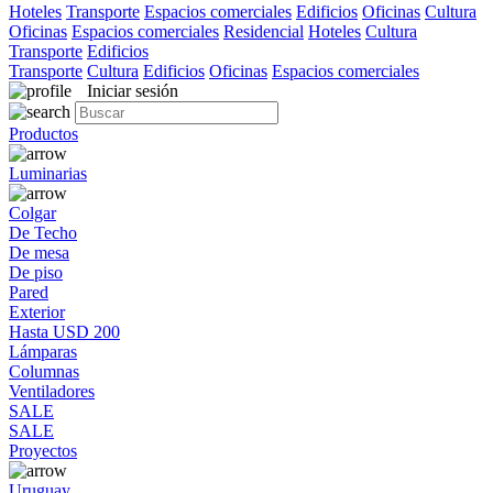
Hoteles
Transporte
Espacios comerciales
Edificios
Oficinas
Cultura
Oficinas
Espacios comerciales
Residencial
Hoteles
Cultura
Transporte
Edificios
Transporte
Cultura
Edificios
Oficinas
Espacios comerciales
Iniciar sesión
Productos
Luminarias
Colgar
De Techo
De mesa
De piso
Pared
Exterior
Hasta USD 200
Lámparas
Columnas
Ventiladores
SALE
SALE
Proyectos
Uruguay