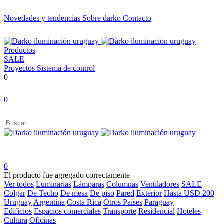
Novedades y tendencias
Sobre darko
Contacto
Productos
SALE
Proyectos
Sistema de control
0
0
0
El producto fue agregado correctamente
Ver todos
Luminarias
Lámparas
Columnas
Ventiladores
SALE
Colgar
De Techo
De mesa
De piso
Pared
Exterior
Hasta USD 200
Uruguay
Argentina
Costa Rica
Otros Países
Paraguay
Edificios
Espacios comerciales
Transporte
Residencial
Hoteles
Cultura
Oficinas