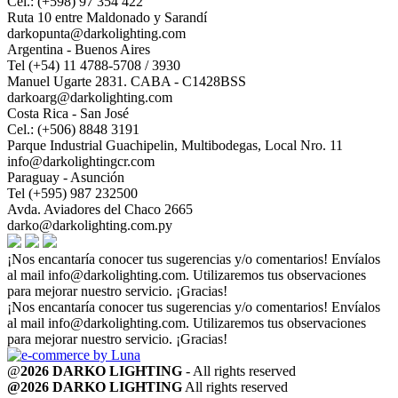
Cel.: (+598) 97 354 422
Ruta 10 entre Maldonado y Sarandí
darkopunta@darkolighting.com
Argentina - Buenos Aires
Tel (+54) 11 4788-5708 / 3930
Manuel Ugarte 2831. CABA - C1428BSS
darkoarg@darkolighting.com
Costa Rica - San José
Cel.: (+506) 8848 3191
Parque Industrial Guachipelin, Multibodegas, Local Nro. 11
info@darkolightingcr.com
Paraguay - Asunción
Tel (+595) 987 232500
Avda. Aviadores del Chaco 2665
darko@darkolighting.com.py
¡Nos encantaría conocer tus sugerencias y/o comentarios! Envíalos
al mail
info@darkolighting.com
. Utilizaremos tus observaciones
para mejorar nuestro servicio. ¡Gracias!
¡Nos encantaría conocer tus sugerencias y/o comentarios! Envíalos
al mail
info@darkolighting.com
. Utilizaremos tus observaciones
para mejorar nuestro servicio. ¡Gracias!
@
2026 DARKO LIGHTING
- All rights reserved
@2026 DARKO LIGHTING
All rights reserved