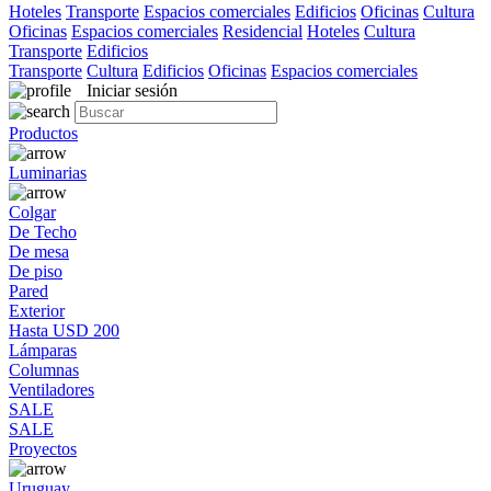
Hoteles
Transporte
Espacios comerciales
Edificios
Oficinas
Cultura
Oficinas
Espacios comerciales
Residencial
Hoteles
Cultura
Transporte
Edificios
Transporte
Cultura
Edificios
Oficinas
Espacios comerciales
Iniciar sesión
Productos
Luminarias
Colgar
De Techo
De mesa
De piso
Pared
Exterior
Hasta USD 200
Lámparas
Columnas
Ventiladores
SALE
SALE
Proyectos
Uruguay