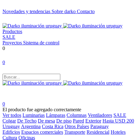
Novedades y tendencias
Sobre darko
Contacto
Productos
SALE
Proyectos
Sistema de control
0
0
0
El producto fue agregado correctamente
Ver todos
Luminarias
Lámparas
Columnas
Ventiladores
SALE
Colgar
De Techo
De mesa
De piso
Pared
Exterior
Hasta USD 200
Uruguay
Argentina
Costa Rica
Otros Países
Paraguay
Edificios
Espacios comerciales
Transporte
Residencial
Hoteles
Cultura
Oficinas