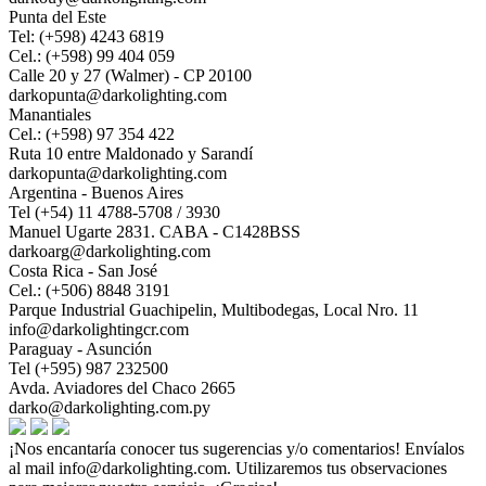
Punta del Este
Tel: (+598) 4243 6819
Cel.: (+598) 99 404 059
Calle 20 y 27 (Walmer) - CP 20100
darkopunta@darkolighting.com
Manantiales
Cel.: (+598) 97 354 422
Ruta 10 entre Maldonado y Sarandí
darkopunta@darkolighting.com
Argentina - Buenos Aires
Tel (+54) 11 4788-5708 / 3930
Manuel Ugarte 2831. CABA - C1428BSS
darkoarg@darkolighting.com
Costa Rica - San José
Cel.: (+506) 8848 3191
Parque Industrial Guachipelin, Multibodegas, Local Nro. 11
info@darkolightingcr.com
Paraguay - Asunción
Tel (+595) 987 232500
Avda. Aviadores del Chaco 2665
darko@darkolighting.com.py
¡Nos encantaría conocer tus sugerencias y/o comentarios! Envíalos
al mail
info@darkolighting.com
. Utilizaremos tus observaciones