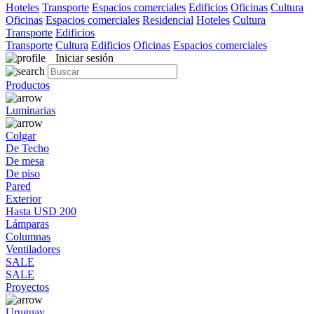
Hoteles
Transporte
Espacios comerciales
Edificios
Oficinas
Cultura
Oficinas
Espacios comerciales
Residencial
Hoteles
Cultura
Transporte
Edificios
Transporte
Cultura
Edificios
Oficinas
Espacios comerciales
Iniciar sesión
Productos
Luminarias
Colgar
De Techo
De mesa
De piso
Pared
Exterior
Hasta USD 200
Lámparas
Columnas
Ventiladores
SALE
SALE
Proyectos
Uruguay