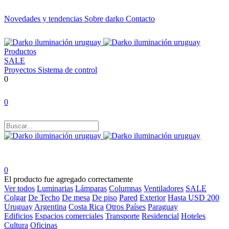
Novedades y tendencias
Sobre darko
Contacto
Productos
SALE
Proyectos
Sistema de control
0
0
0
El producto fue agregado correctamente
Ver todos
Luminarias
Lámparas
Columnas
Ventiladores
SALE
Colgar
De Techo
De mesa
De piso
Pared
Exterior
Hasta USD 200
Uruguay
Argentina
Costa Rica
Otros Países
Paraguay
Edificios
Espacios comerciales
Transporte
Residencial
Hoteles
Cultura
Oficinas