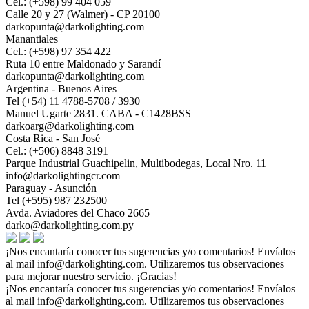
Cel.: (+598) 99 404 059
Calle 20 y 27 (Walmer) - CP 20100
darkopunta@darkolighting.com
Manantiales
Cel.: (+598) 97 354 422
Ruta 10 entre Maldonado y Sarandí
darkopunta@darkolighting.com
Argentina - Buenos Aires
Tel (+54) 11 4788-5708 / 3930
Manuel Ugarte 2831. CABA - C1428BSS
darkoarg@darkolighting.com
Costa Rica - San José
Cel.: (+506) 8848 3191
Parque Industrial Guachipelin, Multibodegas, Local Nro. 11
info@darkolightingcr.com
Paraguay - Asunción
Tel (+595) 987 232500
Avda. Aviadores del Chaco 2665
darko@darkolighting.com.py
¡Nos encantaría conocer tus sugerencias y/o comentarios! Envíalos
al mail
info@darkolighting.com
. Utilizaremos tus observaciones
para mejorar nuestro servicio. ¡Gracias!
¡Nos encantaría conocer tus sugerencias y/o comentarios! Envíalos
al mail
info@darkolighting.com
. Utilizaremos tus observaciones