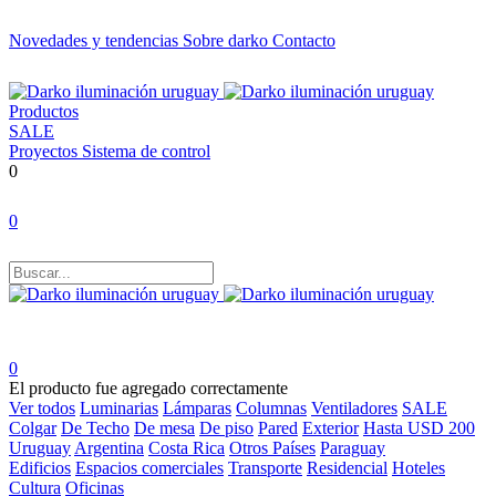
Novedades y tendencias
Sobre darko
Contacto
Productos
SALE
Proyectos
Sistema de control
0
0
0
El producto fue agregado correctamente
Ver todos
Luminarias
Lámparas
Columnas
Ventiladores
SALE
Colgar
De Techo
De mesa
De piso
Pared
Exterior
Hasta USD 200
Uruguay
Argentina
Costa Rica
Otros Países
Paraguay
Edificios
Espacios comerciales
Transporte
Residencial
Hoteles
Cultura
Oficinas