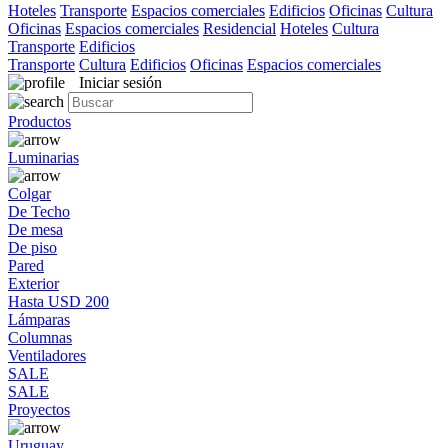
Hoteles
Transporte
Espacios comerciales
Edificios
Oficinas
Cultura
Oficinas
Espacios comerciales
Residencial
Hoteles
Cultura
Transporte
Edificios
Transporte
Cultura
Edificios
Oficinas
Espacios comerciales
Iniciar sesión
Productos
Luminarias
Colgar
De Techo
De mesa
De piso
Pared
Exterior
Hasta USD 200
Lámparas
Columnas
Ventiladores
SALE
SALE
Proyectos
Uruguay