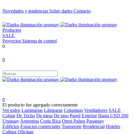
Novedades y tendencias
Sobre darko
Contacto
Productos
SALE
Proyectos
Sistema de control
0
0
0
El producto fue agregado correctamente
Ver todos
Luminarias
Lámparas
Columnas
Ventiladores
SALE
Colgar
De Techo
De mesa
De piso
Pared
Exterior
Hasta USD 200
Uruguay
Argentina
Costa Rica
Otros Países
Paraguay
Edificios
Espacios comerciales
Transporte
Residencial
Hoteles
Cultura
Oficinas