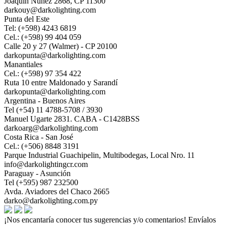
Joaquin Nuñez 2868, CP 11300
darkouy@darkolighting.com
Punta del Este
Tel: (+598) 4243 6819
Cel.: (+598) 99 404 059
Calle 20 y 27 (Walmer) - CP 20100
darkopunta@darkolighting.com
Manantiales
Cel.: (+598) 97 354 422
Ruta 10 entre Maldonado y Sarandí
darkopunta@darkolighting.com
Argentina - Buenos Aires
Tel (+54) 11 4788-5708 / 3930
Manuel Ugarte 2831. CABA - C1428BSS
darkoarg@darkolighting.com
Costa Rica - San José
Cel.: (+506) 8848 3191
Parque Industrial Guachipelin, Multibodegas, Local Nro. 11
info@darkolightingcr.com
Paraguay - Asunción
Tel (+595) 987 232500
Avda. Aviadores del Chaco 2665
darko@darkolighting.com.py
¡Nos encantaría conocer tus sugerencias y/o comentarios! Envíalos