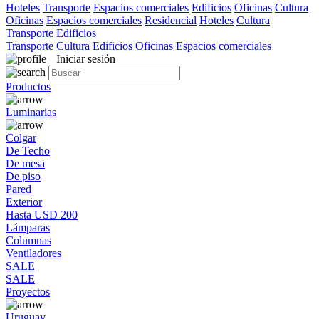
Hoteles
Transporte
Espacios comerciales
Edificios
Oficinas
Cultura
Oficinas
Espacios comerciales
Residencial
Hoteles
Cultura
Transporte
Edificios
Transporte
Cultura
Edificios
Oficinas
Espacios comerciales
Iniciar sesión
Productos
Luminarias
Colgar
De Techo
De mesa
De piso
Pared
Exterior
Hasta USD 200
Lámparas
Columnas
Ventiladores
SALE
SALE
Proyectos
Uruguay