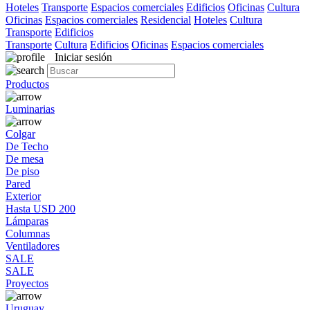
Hoteles
Transporte
Espacios comerciales
Edificios
Oficinas
Cultura
Oficinas
Espacios comerciales
Residencial
Hoteles
Cultura
Transporte
Edificios
Transporte
Cultura
Edificios
Oficinas
Espacios comerciales
Iniciar sesión
Productos
Luminarias
Colgar
De Techo
De mesa
De piso
Pared
Exterior
Hasta USD 200
Lámparas
Columnas
Ventiladores
SALE
SALE
Proyectos
Uruguay