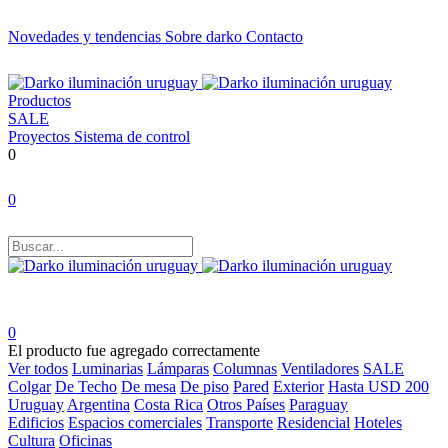
Novedades y tendencias
Sobre darko
Contacto
Productos
SALE
Proyectos
Sistema de control
0
0
0
El producto fue agregado correctamente
Ver todos
Luminarias
Lámparas
Columnas
Ventiladores
SALE
Colgar
De Techo
De mesa
De piso
Pared
Exterior
Hasta USD 200
Uruguay
Argentina
Costa Rica
Otros Países
Paraguay
Edificios
Espacios comerciales
Transporte
Residencial
Hoteles
Cultura
Oficinas