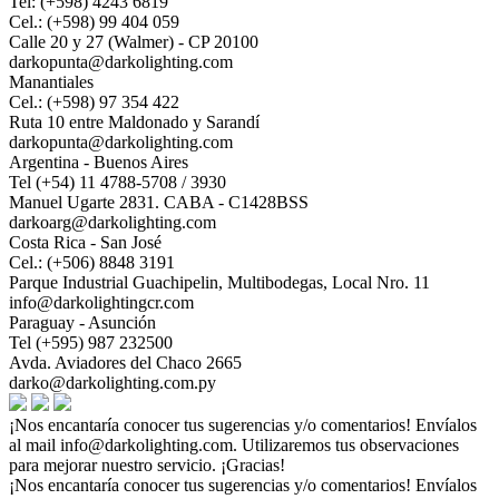
Tel: (+598) 4243 6819
Cel.: (+598) 99 404 059
Calle 20 y 27 (Walmer) - CP 20100
darkopunta@darkolighting.com
Manantiales
Cel.: (+598) 97 354 422
Ruta 10 entre Maldonado y Sarandí
darkopunta@darkolighting.com
Argentina - Buenos Aires
Tel (+54) 11 4788-5708 / 3930
Manuel Ugarte 2831. CABA - C1428BSS
darkoarg@darkolighting.com
Costa Rica - San José
Cel.: (+506) 8848 3191
Parque Industrial Guachipelin, Multibodegas, Local Nro. 11
info@darkolightingcr.com
Paraguay - Asunción
Tel (+595) 987 232500
Avda. Aviadores del Chaco 2665
darko@darkolighting.com.py
¡Nos encantaría conocer tus sugerencias y/o comentarios! Envíalos
al mail
info@darkolighting.com
. Utilizaremos tus observaciones
para mejorar nuestro servicio. ¡Gracias!
¡Nos encantaría conocer tus sugerencias y/o comentarios! Envíalos