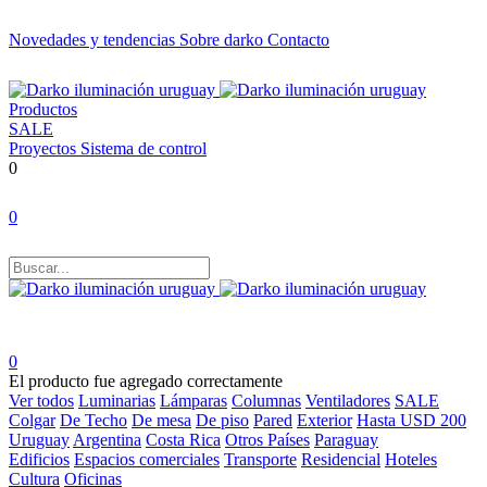
Novedades y tendencias
Sobre darko
Contacto
Productos
SALE
Proyectos
Sistema de control
0
0
0
El producto fue agregado correctamente
Ver todos
Luminarias
Lámparas
Columnas
Ventiladores
SALE
Colgar
De Techo
De mesa
De piso
Pared
Exterior
Hasta USD 200
Uruguay
Argentina
Costa Rica
Otros Países
Paraguay
Edificios
Espacios comerciales
Transporte
Residencial
Hoteles
Cultura
Oficinas