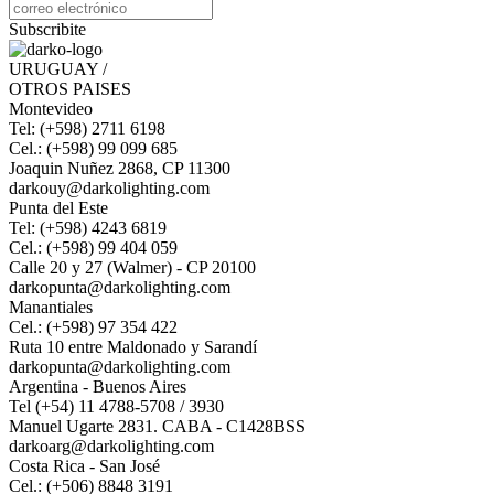
Subscribite
URUGUAY /
OTROS PAISES
Montevideo
Tel: (+598) 2711 6198
Cel.: (+598) 99 099 685
Joaquin Nuñez 2868, CP 11300
darkouy@darkolighting.com
Punta del Este
Tel: (+598) 4243 6819
Cel.: (+598) 99 404 059
Calle 20 y 27 (Walmer) - CP 20100
darkopunta@darkolighting.com
Manantiales
Cel.: (+598) 97 354 422
Ruta 10 entre Maldonado y Sarandí
darkopunta@darkolighting.com
Argentina - Buenos Aires
Tel (+54) 11 4788-5708 / 3930
Manuel Ugarte 2831. CABA - C1428BSS
darkoarg@darkolighting.com
Costa Rica - San José
Cel.: (+506) 8848 3191