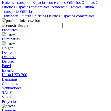
Hoteles
Transporte
Espacios comerciales
Edificios
Oficinas
Cultura
Oficinas
Espacios comerciales
Residencial
Hoteles
Cultura
Transporte
Edificios
Transporte
Cultura
Edificios
Oficinas
Espacios comerciales
Iniciar sesión
Productos
Luminarias
Colgar
De Techo
De mesa
De piso
Pared
Exterior
Hasta USD 200
Lámparas
Columnas
Ventiladores
SALE
SALE
Proyectos
Uruguay