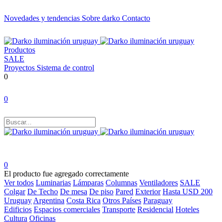
Novedades y tendencias
Sobre darko
Contacto
Productos
SALE
Proyectos
Sistema de control
0
0
0
El producto fue agregado correctamente
Ver todos
Luminarias
Lámparas
Columnas
Ventiladores
SALE
Colgar
De Techo
De mesa
De piso
Pared
Exterior
Hasta USD 200
Uruguay
Argentina
Costa Rica
Otros Países
Paraguay
Edificios
Espacios comerciales
Transporte
Residencial
Hoteles
Cultura
Oficinas