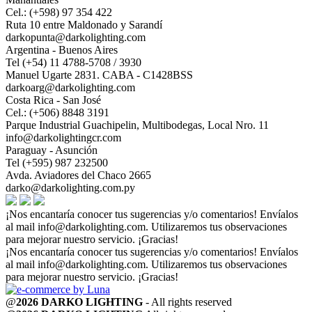
Cel.: (+598) 97 354 422
Ruta 10 entre Maldonado y Sarandí
darkopunta@darkolighting.com
Argentina - Buenos Aires
Tel (+54) 11 4788-5708 / 3930
Manuel Ugarte 2831. CABA - C1428BSS
darkoarg@darkolighting.com
Costa Rica - San José
Cel.: (+506) 8848 3191
Parque Industrial Guachipelin, Multibodegas, Local Nro. 11
info@darkolightingcr.com
Paraguay - Asunción
Tel (+595) 987 232500
Avda. Aviadores del Chaco 2665
darko@darkolighting.com.py
¡Nos encantaría conocer tus sugerencias y/o comentarios! Envíalos
al mail
info@darkolighting.com
. Utilizaremos tus observaciones
para mejorar nuestro servicio. ¡Gracias!
¡Nos encantaría conocer tus sugerencias y/o comentarios! Envíalos
al mail
info@darkolighting.com
. Utilizaremos tus observaciones
para mejorar nuestro servicio. ¡Gracias!
@
2026 DARKO LIGHTING
- All rights reserved