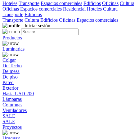
Hoteles
Transporte
Espacios comerciales
Edificios
Oficinas
Cultura
Oficinas
Espacios comerciales
Residencial
Hoteles
Cultura
Transporte
Edificios
Transporte
Cultura
Edificios
Oficinas
Espacios comerciales
Iniciar sesión
Productos
Luminarias
Colgar
De Techo
De mesa
De piso
Pared
Exterior
Hasta USD 200
Lámparas
Columnas
Ventiladores
SALE
SALE
Proyectos
Uruguay