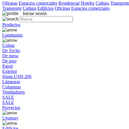
Oficinas
Espacios comerciales
Residencial
Hoteles
Cultura
Transport
Transporte
Cultura
Edificios
Oficinas
Espacios comerciales
Iniciar sesión
Productos
Luminarias
Colgar
De Techo
De mesa
De piso
Pared
Exterior
Hasta USD 200
Lámparas
Columnas
Ventiladores
SALE
SALE
Proyectos
Uruguay
Edificios