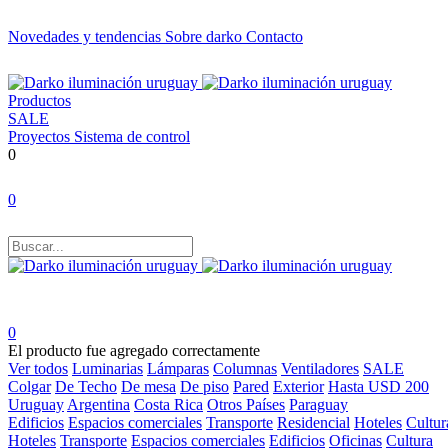
Novedades y tendencias
Sobre darko
Contacto
Productos
SALE
Proyectos
Sistema de control
0
0
0
El producto fue agregado correctamente
Ver todos
Luminarias
Lámparas
Columnas
Ventiladores
SALE
Colgar
De Techo
De mesa
De piso
Pared
Exterior
Hasta USD 200
Uruguay
Argentina
Costa Rica
Otros Países
Paraguay
Edificios
Espacios comerciales
Transporte
Residencial
Hoteles
Cultur
Hoteles
Transporte
Espacios comerciales
Edificios
Oficinas
Cultura