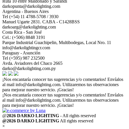
Ruta 10 entre Maldonado y Sarandí
darkopunta@darkolighting.com
Argentina - Buenos Aires
Tel (+54) 11 4788-5708 / 3930
Manuel Ugarte 2831. CABA - C1428BSS
darkoarg@darkolighting.com
Costa Rica - San José
Cel.: (+506) 8848 3191
Parque Industrial Guachipelin, Multibodegas, Local Nro. 11
info@darkolightingcr.com
Paraguay - Asunción
Tel (+595) 987 232500
Avda. Aviadores del Chaco 2665
darko@darkolighting.com.py
¡Nos encantaría conocer tus sugerencias y/o comentarios! Envíalos
al mail
info@darkolighting.com
. Utilizaremos tus observaciones
para mejorar nuestro servicio. ¡Gracias!
¡Nos encantaría conocer tus sugerencias y/o comentarios! Envíalos
al mail
info@darkolighting.com
. Utilizaremos tus observaciones
para mejorar nuestro servicio. ¡Gracias!
@
2026 DARKO LIGHTING
- All rights reserved
@2026 DARKO LIGHTING
All rights reserved
×