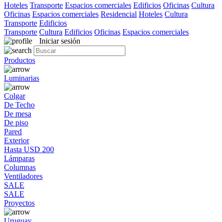
Hoteles
Transporte
Espacios comerciales
Edificios
Oficinas
Cultura
Oficinas
Espacios comerciales
Residencial
Hoteles
Cultura
Transporte
Edificios
Transporte
Cultura
Edificios
Oficinas
Espacios comerciales
Iniciar sesión
Productos
Luminarias
Colgar
De Techo
De mesa
De piso
Pared
Exterior
Hasta USD 200
Lámparas
Columnas
Ventiladores
SALE
SALE
Proyectos
Uruguay