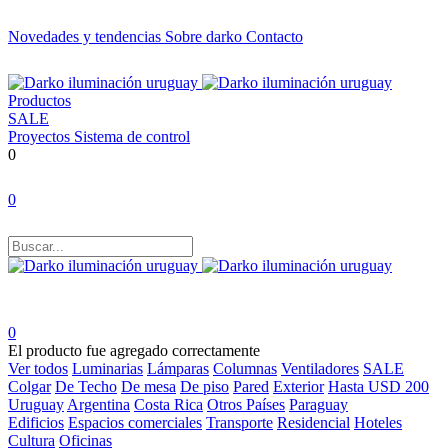
Novedades y tendencias
Sobre darko
Contacto
Productos
SALE
Proyectos
Sistema de control
0
0
0
El producto fue agregado correctamente
Ver todos
Luminarias
Lámparas
Columnas
Ventiladores
SALE
Colgar
De Techo
De mesa
De piso
Pared
Exterior
Hasta USD 200
Uruguay
Argentina
Costa Rica
Otros Países
Paraguay
Edificios
Espacios comerciales
Transporte
Residencial
Hoteles
Cultura
Oficinas