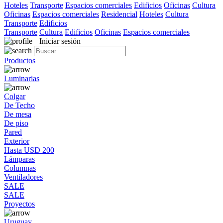
Hoteles
Transporte
Espacios comerciales
Edificios
Oficinas
Cultura
Oficinas
Espacios comerciales
Residencial
Hoteles
Cultura
Transporte
Edificios
Transporte
Cultura
Edificios
Oficinas
Espacios comerciales
Iniciar sesión
Productos
Luminarias
Colgar
De Techo
De mesa
De piso
Pared
Exterior
Hasta USD 200
Lámparas
Columnas
Ventiladores
SALE
SALE
Proyectos
Uruguay