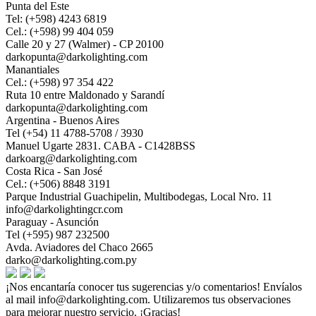
Punta del Este
Tel: (+598) 4243 6819
Cel.: (+598) 99 404 059
Calle 20 y 27 (Walmer) - CP 20100
darkopunta@darkolighting.com
Manantiales
Cel.: (+598) 97 354 422
Ruta 10 entre Maldonado y Sarandí
darkopunta@darkolighting.com
Argentina - Buenos Aires
Tel (+54) 11 4788-5708 / 3930
Manuel Ugarte 2831. CABA - C1428BSS
darkoarg@darkolighting.com
Costa Rica - San José
Cel.: (+506) 8848 3191
Parque Industrial Guachipelin, Multibodegas, Local Nro. 11
info@darkolightingcr.com
Paraguay - Asunción
Tel (+595) 987 232500
Avda. Aviadores del Chaco 2665
darko@darkolighting.com.py
¡Nos encantaría conocer tus sugerencias y/o comentarios! Envíalos
al mail
info@darkolighting.com
. Utilizaremos tus observaciones
para mejorar nuestro servicio. ¡Gracias!