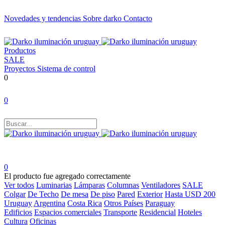
Novedades y tendencias
Sobre darko
Contacto
Productos
SALE
Proyectos
Sistema de control
0
0
0
El producto fue agregado correctamente
Ver todos
Luminarias
Lámparas
Columnas
Ventiladores
SALE
Colgar
De Techo
De mesa
De piso
Pared
Exterior
Hasta USD 200
Uruguay
Argentina
Costa Rica
Otros Países
Paraguay
Edificios
Espacios comerciales
Transporte
Residencial
Hoteles
Cultura
Oficinas