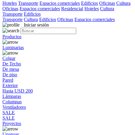
Hoteles
Transporte
Espacios comerciales
Edificios
Oficinas
Cultura
Oficinas
Espacios comerciales
Residencial
Hoteles
Cultura
Transporte
Edificios
Transporte
Cultura
Edificios
Oficinas
Espacios comerciales
Iniciar sesión
Productos
Luminarias
Colgar
De Techo
De mesa
De piso
Pared
Exterior
Hasta USD 200
Lámparas
Columnas
Ventiladores
SALE
SALE
Proyectos
Uruguay