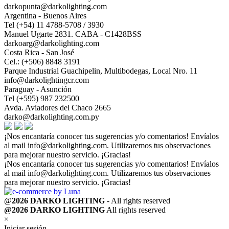
darkopunta@darkolighting.com
Argentina - Buenos Aires
Tel (+54) 11 4788-5708 / 3930
Manuel Ugarte 2831. CABA - C1428BSS
darkoarg@darkolighting.com
Costa Rica - San José
Cel.: (+506) 8848 3191
Parque Industrial Guachipelin, Multibodegas, Local Nro. 11
info@darkolightingcr.com
Paraguay - Asunción
Tel (+595) 987 232500
Avda. Aviadores del Chaco 2665
darko@darkolighting.com.py
¡Nos encantaría conocer tus sugerencias y/o comentarios! Envíalos
al mail
info@darkolighting.com
. Utilizaremos tus observaciones
para mejorar nuestro servicio. ¡Gracias!
¡Nos encantaría conocer tus sugerencias y/o comentarios! Envíalos
al mail
info@darkolighting.com
. Utilizaremos tus observaciones
para mejorar nuestro servicio. ¡Gracias!
@
2026 DARKO LIGHTING
- All rights reserved
@2026 DARKO LIGHTING
All rights reserved
×
Iniciar sesión