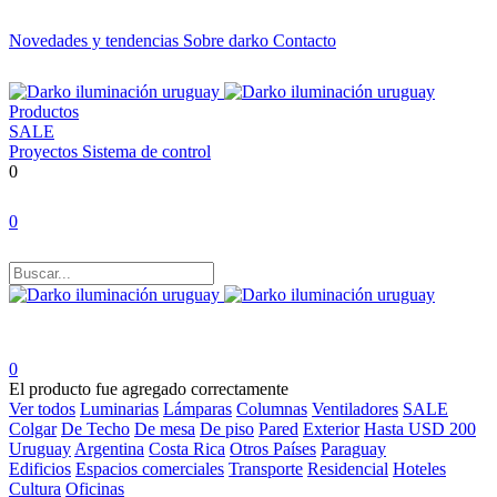
Novedades y tendencias
Sobre darko
Contacto
Productos
SALE
Proyectos
Sistema de control
0
0
0
El producto fue agregado correctamente
Ver todos
Luminarias
Lámparas
Columnas
Ventiladores
SALE
Colgar
De Techo
De mesa
De piso
Pared
Exterior
Hasta USD 200
Uruguay
Argentina
Costa Rica
Otros Países
Paraguay
Edificios
Espacios comerciales
Transporte
Residencial
Hoteles
Cultura
Oficinas