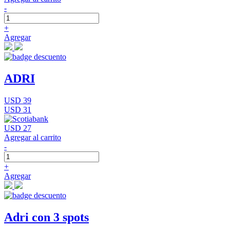
-
+
Agregar
ADRI
USD 39
USD 31
USD 27
Agregar al carrito
-
+
Agregar
Adri con 3 spots