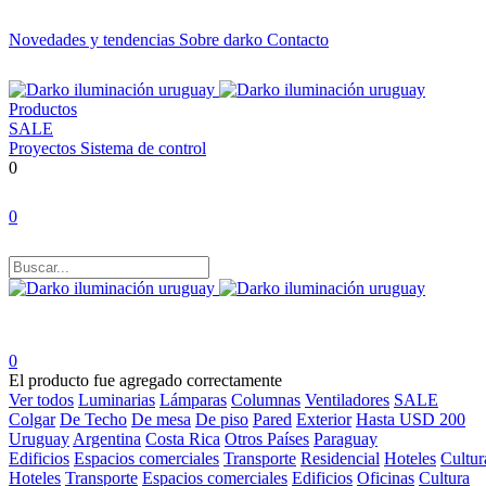
Novedades y tendencias
Sobre darko
Contacto
Productos
SALE
Proyectos
Sistema de control
0
0
0
El producto fue agregado correctamente
Ver todos
Luminarias
Lámparas
Columnas
Ventiladores
SALE
Colgar
De Techo
De mesa
De piso
Pared
Exterior
Hasta USD 200
Uruguay
Argentina
Costa Rica
Otros Países
Paraguay
Edificios
Espacios comerciales
Transporte
Residencial
Hoteles
Cultur
Hoteles
Transporte
Espacios comerciales
Edificios
Oficinas
Cultura