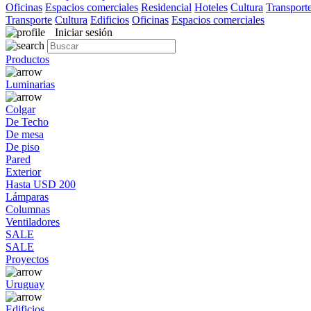
Oficinas
Espacios comerciales
Residencial
Hoteles
Cultura
Transport
Transporte
Cultura
Edificios
Oficinas
Espacios comerciales
Iniciar sesión
Productos
Luminarias
Colgar
De Techo
De mesa
De piso
Pared
Exterior
Hasta USD 200
Lámparas
Columnas
Ventiladores
SALE
SALE
Proyectos
Uruguay
Edificios