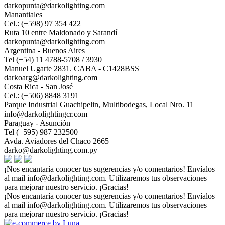
darkopunta@darkolighting.com
Manantiales
Cel.: (+598) 97 354 422
Ruta 10 entre Maldonado y Sarandí
darkopunta@darkolighting.com
Argentina - Buenos Aires
Tel (+54) 11 4788-5708 / 3930
Manuel Ugarte 2831. CABA - C1428BSS
darkoarg@darkolighting.com
Costa Rica - San José
Cel.: (+506) 8848 3191
Parque Industrial Guachipelin, Multibodegas, Local Nro. 11
info@darkolightingcr.com
Paraguay - Asunción
Tel (+595) 987 232500
Avda. Aviadores del Chaco 2665
darko@darkolighting.com.py
¡Nos encantaría conocer tus sugerencias y/o comentarios! Envíalos
al mail
info@darkolighting.com
. Utilizaremos tus observaciones
para mejorar nuestro servicio. ¡Gracias!
¡Nos encantaría conocer tus sugerencias y/o comentarios! Envíalos
al mail
info@darkolighting.com
. Utilizaremos tus observaciones
para mejorar nuestro servicio. ¡Gracias!