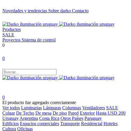
Novedades y tendencias
Sobre darko
Contacto
Productos
SALE
Proyectos
Sistema de control
0
0
0
El producto fue agregado correctamente
Ver todos
Luminarias
Lámparas
Columnas
Ventiladores
SALE
Colgar
De Techo
De mesa
De piso
Pared
Exterior
Hasta USD 200
Uruguay
Argentina
Costa Rica
Otros Países
Paraguay
Edificios
Espacios comerciales
Transporte
Residencial
Hoteles
Cultura
Oficinas