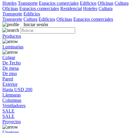
Hoteles
Transporte
Espacios comerciales
Edificios
Oficinas
Cultura
Oficinas
Espacios comerciales
Residencial
Hoteles
Cultura
Transporte
Edificios
Transporte
Cultura
Edificios
Oficinas
Espacios comerciales
Iniciar sesión
Productos
Luminarias
Colgar
De Techo
De mesa
De piso
Pared
Exterior
Hasta USD 200
Lámparas
Columnas
Ventiladores
SALE
SALE
Proyectos
Uruguay