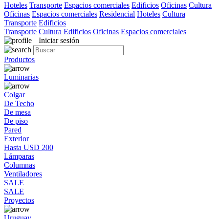
Hoteles
Transporte
Espacios comerciales
Edificios
Oficinas
Cultura
Oficinas
Espacios comerciales
Residencial
Hoteles
Cultura
Transporte
Edificios
Transporte
Cultura
Edificios
Oficinas
Espacios comerciales
Iniciar sesión
Productos
Luminarias
Colgar
De Techo
De mesa
De piso
Pared
Exterior
Hasta USD 200
Lámparas
Columnas
Ventiladores
SALE
SALE
Proyectos
Uruguay