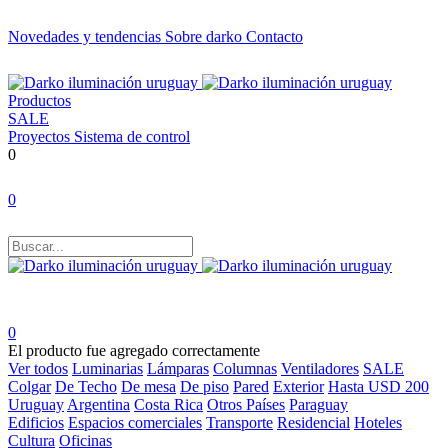
Novedades y tendencias
Sobre darko
Contacto
Productos
SALE
Proyectos
Sistema de control
0
0
0
El producto fue agregado correctamente
Ver todos
Luminarias
Lámparas
Columnas
Ventiladores
SALE
Colgar
De Techo
De mesa
De piso
Pared
Exterior
Hasta USD 200
Uruguay
Argentina
Costa Rica
Otros Países
Paraguay
Edificios
Espacios comerciales
Transporte
Residencial
Hoteles
Cultura
Oficinas