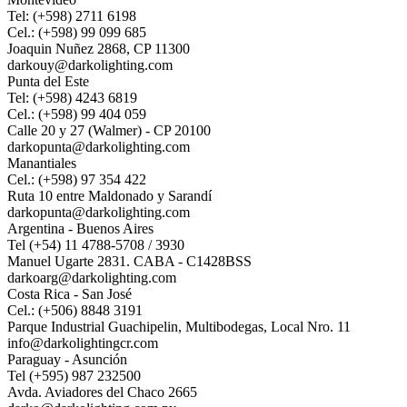
Tel: (+598) 2711 6198
Cel.: (+598) 99 099 685
Joaquin Nuñez 2868, CP 11300
darkouy@darkolighting.com
Punta del Este
Tel: (+598) 4243 6819
Cel.: (+598) 99 404 059
Calle 20 y 27 (Walmer) - CP 20100
darkopunta@darkolighting.com
Manantiales
Cel.: (+598) 97 354 422
Ruta 10 entre Maldonado y Sarandí
darkopunta@darkolighting.com
Argentina - Buenos Aires
Tel (+54) 11 4788-5708 / 3930
Manuel Ugarte 2831. CABA - C1428BSS
darkoarg@darkolighting.com
Costa Rica - San José
Cel.: (+506) 8848 3191
Parque Industrial Guachipelin, Multibodegas, Local Nro. 11
info@darkolightingcr.com
Paraguay - Asunción
Tel (+595) 987 232500
Avda. Aviadores del Chaco 2665