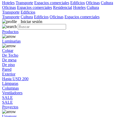
Hoteles
Transporte
Espacios comerciales
Edificios
Oficinas
Cultura
Oficinas
Espacios comerciales
Residencial
Hoteles
Cultura
Transporte
Edificios
Transporte
Cultura
Edificios
Oficinas
Espacios comerciales
Iniciar sesión
Productos
Luminarias
Colgar
De Techo
De mesa
De piso
Pared
Exterior
Hasta USD 200
Lámparas
Columnas
Ventiladores
SALE
SALE
Proyectos
Uruguay