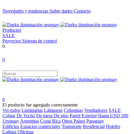
Novedades y tendencias
Sobre darko
Contacto
Productos
SALE
Proyectos
Sistema de control
0
0
0
El producto fue agregado correctamente
Ver todos
Luminarias
Lámparas
Columnas
Ventiladores
SALE
Colgar
De Techo
De mesa
De piso
Pared
Exterior
Hasta USD 200
Uruguay
Argentina
Costa Rica
Otros Países
Paraguay
Edificios
Espacios comerciales
Transporte
Residencial
Hoteles
Cultura
Oficinas