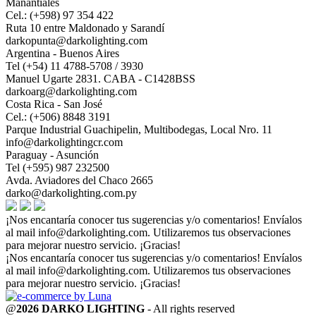
Manantiales
Cel.: (+598) 97 354 422
Ruta 10 entre Maldonado y Sarandí
darkopunta@darkolighting.com
Argentina - Buenos Aires
Tel (+54) 11 4788-5708 / 3930
Manuel Ugarte 2831. CABA - C1428BSS
darkoarg@darkolighting.com
Costa Rica - San José
Cel.: (+506) 8848 3191
Parque Industrial Guachipelin, Multibodegas, Local Nro. 11
info@darkolightingcr.com
Paraguay - Asunción
Tel (+595) 987 232500
Avda. Aviadores del Chaco 2665
darko@darkolighting.com.py
¡Nos encantaría conocer tus sugerencias y/o comentarios! Envíalos
al mail
info@darkolighting.com
. Utilizaremos tus observaciones
para mejorar nuestro servicio. ¡Gracias!
¡Nos encantaría conocer tus sugerencias y/o comentarios! Envíalos
al mail
info@darkolighting.com
. Utilizaremos tus observaciones
para mejorar nuestro servicio. ¡Gracias!
@
2026 DARKO LIGHTING
- All rights reserved