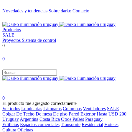
Novedades y tendencias
Sobre darko
Contacto
Productos
SALE
Proyectos
Sistema de control
0
0
0
El producto fue agregado correctamente
Ver todos
Luminarias
Lámparas
Columnas
Ventiladores
SALE
Colgar
De Techo
De mesa
De piso
Pared
Exterior
Hasta USD 200
Uruguay
Argentina
Costa Rica
Otros Países
Paraguay
Edificios
Espacios comerciales
Transporte
Residencial
Hoteles
Cultura
Oficinas