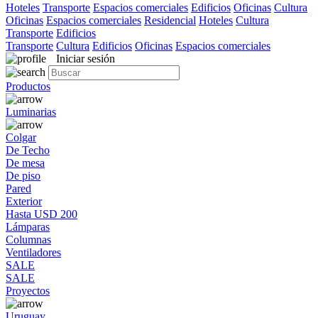
Hoteles
Transporte
Espacios comerciales
Edificios
Oficinas
Cultura
Oficinas
Espacios comerciales
Residencial
Hoteles
Cultura
Transporte
Edificios
Transporte
Cultura
Edificios
Oficinas
Espacios comerciales
Iniciar sesión
Productos
Luminarias
Colgar
De Techo
De mesa
De piso
Pared
Exterior
Hasta USD 200
Lámparas
Columnas
Ventiladores
SALE
SALE
Proyectos
Uruguay