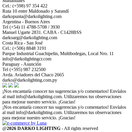
Manantiales
Cel.: (+598) 97 354 422
Ruta 10 entre Maldonado y Sarandí
darkopunta@darkolighting.com
Argentina - Buenos Aires
Tel (+54) 11 4788-5708 / 3930
Manuel Ugarte 2831. CABA - C1428BSS
darkoarg@darkolighting.com
Costa Rica - San José
Cel.: (+506) 8848 3191
Parque Industrial Guachipelin, Multibodegas, Local Nro. 11
info@darkolightingcr.com
Paraguay - Asunción
Tel (+595) 987 232500
Avda. Aviadores del Chaco 2665
darko@darkolighting.com.py
¡Nos encantaría conocer tus sugerencias y/o comentarios! Envíalos
al mail
info@darkolighting.com
. Utilizaremos tus observaciones
para mejorar nuestro servicio. ¡Gracias!
¡Nos encantaría conocer tus sugerencias y/o comentarios! Envíalos
al mail
info@darkolighting.com
. Utilizaremos tus observaciones
para mejorar nuestro servicio. ¡Gracias!
@
2026 DARKO LIGHTING
- All rights reserved