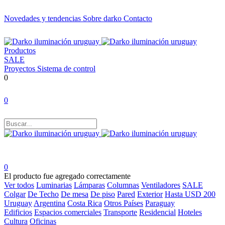
Novedades y tendencias
Sobre darko
Contacto
Productos
SALE
Proyectos
Sistema de control
0
0
0
El producto fue agregado correctamente
Ver todos
Luminarias
Lámparas
Columnas
Ventiladores
SALE
Colgar
De Techo
De mesa
De piso
Pared
Exterior
Hasta USD 200
Uruguay
Argentina
Costa Rica
Otros Países
Paraguay
Edificios
Espacios comerciales
Transporte
Residencial
Hoteles
Cultura
Oficinas