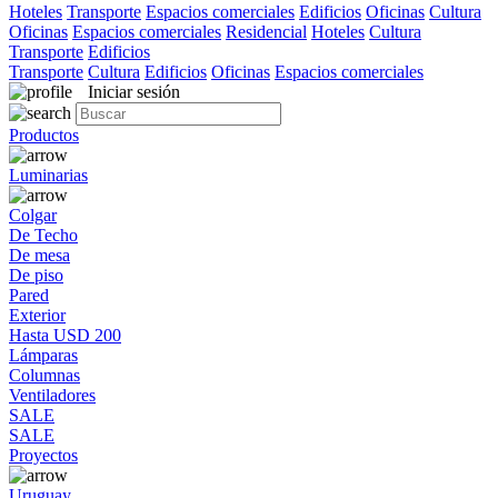
Hoteles
Transporte
Espacios comerciales
Edificios
Oficinas
Cultura
Oficinas
Espacios comerciales
Residencial
Hoteles
Cultura
Transporte
Edificios
Transporte
Cultura
Edificios
Oficinas
Espacios comerciales
Iniciar sesión
Productos
Luminarias
Colgar
De Techo
De mesa
De piso
Pared
Exterior
Hasta USD 200
Lámparas
Columnas
Ventiladores
SALE
SALE
Proyectos
Uruguay