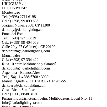
URUGUAY /
OTROS PAISES
Montevideo
Tel: (+598) 2711 6198
Cel.: (+598) 99 099 685
Joaquin Nuñez 2868, CP 11300
darkouy@darkolighting.com
Punta del Este
Tel: (+598) 4243 6819
Cel.: (+598) 99 404 059
Calle 20 y 27 (Walmer) - CP 20100
darkopunta@darkolighting.com
Manantiales
Cel.: (+598) 97 354 422
Ruta 10 entre Maldonado y Sarandí
darkopunta@darkolighting.com
Argentina - Buenos Aires
Tel (+54) 11 4788-5708 / 3930
Manuel Ugarte 2831. CABA - C1428BSS
darkoarg@darkolighting.com
Costa Rica - San José
Cel.: (+506) 8848 3191
Parque Industrial Guachipelin, Multibodegas, Local Nro. 11
info@darkolightingcr.com
Paraguay - Asunción