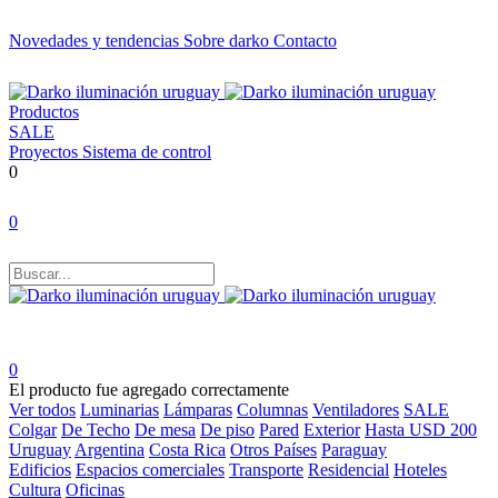
Novedades y tendencias
Sobre darko
Contacto
Productos
SALE
Proyectos
Sistema de control
0
0
0
El producto fue agregado correctamente
Ver todos
Luminarias
Lámparas
Columnas
Ventiladores
SALE
Colgar
De Techo
De mesa
De piso
Pared
Exterior
Hasta USD 200
Uruguay
Argentina
Costa Rica
Otros Países
Paraguay
Edificios
Espacios comerciales
Transporte
Residencial
Hoteles
Cultura
Oficinas