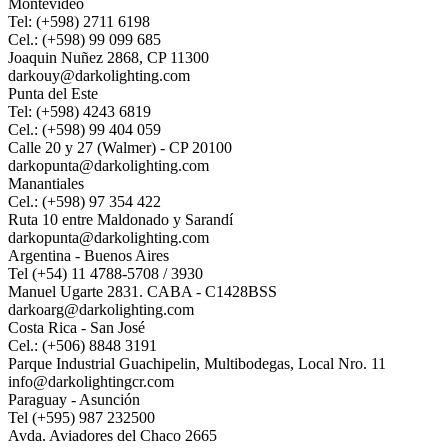
Montevideo
Tel: (+598) 2711 6198
Cel.: (+598) 99 099 685
Joaquin Nuñez 2868, CP 11300
darkouy@darkolighting.com
Punta del Este
Tel: (+598) 4243 6819
Cel.: (+598) 99 404 059
Calle 20 y 27 (Walmer) - CP 20100
darkopunta@darkolighting.com
Manantiales
Cel.: (+598) 97 354 422
Ruta 10 entre Maldonado y Sarandí
darkopunta@darkolighting.com
Argentina - Buenos Aires
Tel (+54) 11 4788-5708 / 3930
Manuel Ugarte 2831. CABA - C1428BSS
darkoarg@darkolighting.com
Costa Rica - San José
Cel.: (+506) 8848 3191
Parque Industrial Guachipelin, Multibodegas, Local Nro. 11
info@darkolightingcr.com
Paraguay - Asunción
Tel (+595) 987 232500
Avda. Aviadores del Chaco 2665