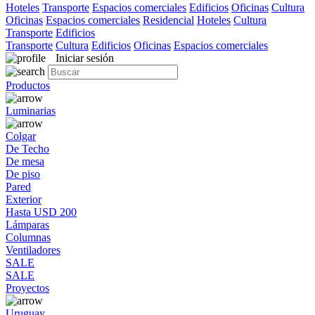
Hoteles
Transporte
Espacios comerciales
Edificios
Oficinas
Cultura
Oficinas
Espacios comerciales
Residencial
Hoteles
Cultura
Transporte
Edificios
Transporte
Cultura
Edificios
Oficinas
Espacios comerciales
Iniciar sesión
Productos
Luminarias
Colgar
De Techo
De mesa
De piso
Pared
Exterior
Hasta USD 200
Lámparas
Columnas
Ventiladores
SALE
SALE
Proyectos
Uruguay