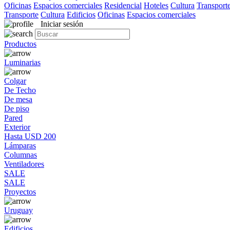
Oficinas
Espacios comerciales
Residencial
Hoteles
Cultura
Transport
Transporte
Cultura
Edificios
Oficinas
Espacios comerciales
Iniciar sesión
Productos
Luminarias
Colgar
De Techo
De mesa
De piso
Pared
Exterior
Hasta USD 200
Lámparas
Columnas
Ventiladores
SALE
SALE
Proyectos
Uruguay
Edificios