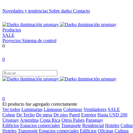
Novedades y tendencias
Sobre darko
Contacto
Productos
SALE
Proyectos
Sistema de control
0
0
0
El producto fue agregado correctamente
Ver todos
Luminarias
Lámparas
Columnas
Ventiladores
SALE
Colgar
De Techo
De mesa
De piso
Pared
Exterior
Hasta USD 200
Uruguay
Argentina
Costa Rica
Otros Países
Paraguay
Edificios
Espacios comerciales
Transporte
Residencial
Hoteles
Cultur
Hoteles
Transporte
Espacios comerciales
Edificios
Oficinas
Cultura