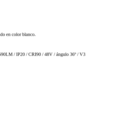
ado en color blanco.
590LM / IP20 / CRI90 / 48V / ángulo 36º / V3