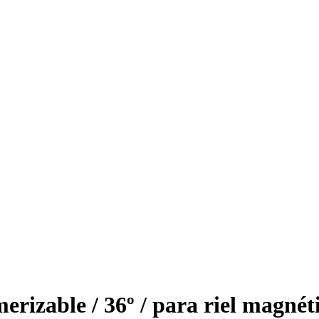
rizable / 36º / para riel magnét