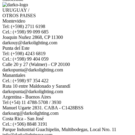
URUGUAY /
OTROS PAISES
Montevideo
Tel: (+598) 2711 6198
Cel.: (+598) 99 099 685
Joaquin Nuñez 2868, CP 11300
darkouy@darkolighting.com
Punta del Este
Tel: (+598) 4243 6819
Cel.: (+598) 99 404 059
Calle 20 y 27 (Walmer) - CP 20100
darkopunta@darkolighting.com
Manantiales
Cel.: (+598) 97 354 422
Ruta 10 entre Maldonado y Sarandí
darkopunta@darkolighting.com
Argentina - Buenos Aires
Tel (+54) 11 4788-5708 / 3930
Manuel Ugarte 2831. CABA - C1428BSS
darkoarg@darkolighting.com
Costa Rica - San José
Cel.: (+506) 8848 3191
Parque Industrial Guachipelin, Multibodegas, Local Nro. 11
info@darkolightingcr.com