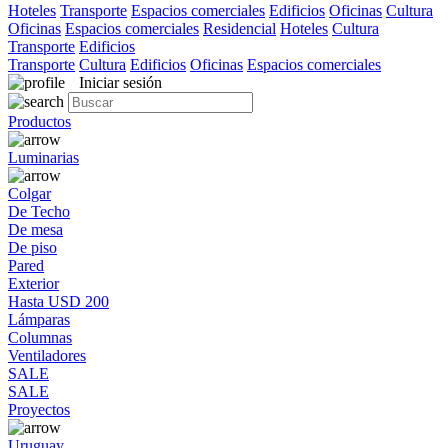
Hoteles
Transporte
Espacios comerciales
Edificios
Oficinas
Cultura
Oficinas
Espacios comerciales
Residencial
Hoteles
Cultura
Transporte
Edificios
Transporte
Cultura
Edificios
Oficinas
Espacios comerciales
Iniciar sesión
Productos
Luminarias
Colgar
De Techo
De mesa
De piso
Pared
Exterior
Hasta USD 200
Lámparas
Columnas
Ventiladores
SALE
SALE
Proyectos
Uruguay