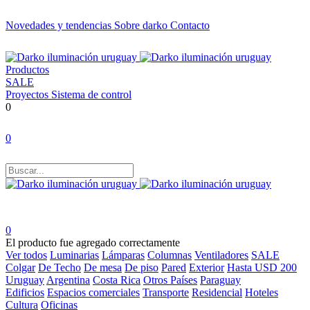
Novedades y tendencias
Sobre darko
Contacto
Productos
SALE
Proyectos
Sistema de control
0
0
0
El producto fue agregado correctamente
Ver todos
Luminarias
Lámparas
Columnas
Ventiladores
SALE
Colgar
De Techo
De mesa
De piso
Pared
Exterior
Hasta USD 200
Uruguay
Argentina
Costa Rica
Otros Países
Paraguay
Edificios
Espacios comerciales
Transporte
Residencial
Hoteles
Cultura
Oficinas