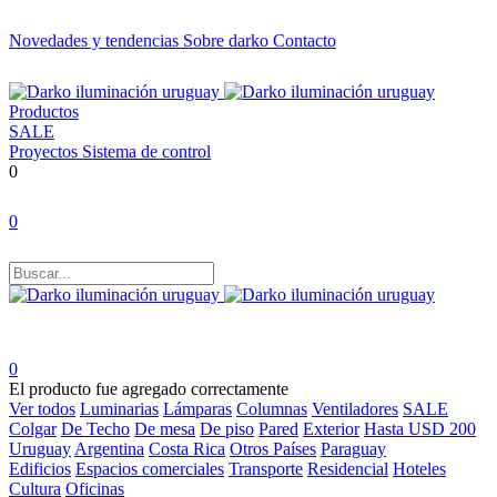
Novedades y tendencias
Sobre darko
Contacto
Productos
SALE
Proyectos
Sistema de control
0
0
0
El producto fue agregado correctamente
Ver todos
Luminarias
Lámparas
Columnas
Ventiladores
SALE
Colgar
De Techo
De mesa
De piso
Pared
Exterior
Hasta USD 200
Uruguay
Argentina
Costa Rica
Otros Países
Paraguay
Edificios
Espacios comerciales
Transporte
Residencial
Hoteles
Cultura
Oficinas