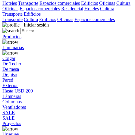
Hoteles
Transporte
Espacios comerciales
Edificios
Oficinas
Cultura
Oficinas
Espacios comerciales
Residencial
Hoteles
Cultura
Transporte
Edificios
Transporte
Cultura
Edificios
Oficinas
Espacios comerciales
Iniciar sesión
Productos
Luminarias
Colgar
De Techo
De mesa
De piso
Pared
Exterior
Hasta USD 200
Lámparas
Columnas
Ventiladores
SALE
SALE
Proyectos
Uruguay