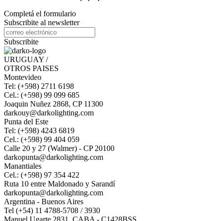
Completá el formulario
Subscribite al newsletter
Subscribite
URUGUAY /
OTROS PAISES
Montevideo
Tel: (+598) 2711 6198
Cel.: (+598) 99 099 685
Joaquin Nuñez 2868, CP 11300
darkouy@darkolighting.com
Punta del Este
Tel: (+598) 4243 6819
Cel.: (+598) 99 404 059
Calle 20 y 27 (Walmer) - CP 20100
darkopunta@darkolighting.com
Manantiales
Cel.: (+598) 97 354 422
Ruta 10 entre Maldonado y Sarandí
darkopunta@darkolighting.com
Argentina - Buenos Aires
Tel (+54) 11 4788-5708 / 3930
Manuel Ugarte 2831. CABA - C1428BSS