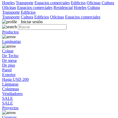
Hoteles
Transporte
Espacios comerciales
Edificios
Oficinas
Cultura
Oficinas
Espacios comerciales
Residencial
Hoteles
Cultura
Transporte
Edificios
Transporte
Cultura
Edificios
Oficinas
Espacios comerciales
Iniciar sesión
Productos
Luminarias
Colgar
De Techo
De mesa
De piso
Pared
Exterior
Hasta USD 200
Lámparas
Columnas
Ventiladores
SALE
SALE
Proyectos
Uruguay