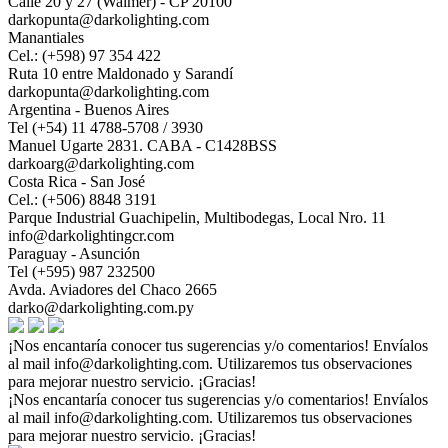
Calle 20 y 27 (Walmer) - CP 20100
darkopunta@darkolighting.com
Manantiales
Cel.: (+598) 97 354 422
Ruta 10 entre Maldonado y Sarandí
darkopunta@darkolighting.com
Argentina - Buenos Aires
Tel (+54) 11 4788-5708 / 3930
Manuel Ugarte 2831. CABA - C1428BSS
darkoarg@darkolighting.com
Costa Rica - San José
Cel.: (+506) 8848 3191
Parque Industrial Guachipelin, Multibodegas, Local Nro. 11
info@darkolightingcr.com
Paraguay - Asunción
Tel (+595) 987 232500
Avda. Aviadores del Chaco 2665
darko@darkolighting.com.py
¡Nos encantaría conocer tus sugerencias y/o comentarios! Envíalos
al mail
info@darkolighting.com
. Utilizaremos tus observaciones
para mejorar nuestro servicio. ¡Gracias!
¡Nos encantaría conocer tus sugerencias y/o comentarios! Envíalos
al mail
info@darkolighting.com
. Utilizaremos tus observaciones
para mejorar nuestro servicio. ¡Gracias!