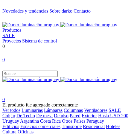
Novedades y tendencias
Sobre darko
Contacto
Productos
SALE
Proyectos
Sistema de control
0
0
0
El producto fue agregado correctamente
Ver todos
Luminarias
Lámparas
Columnas
Ventiladores
SALE
Colgar
De Techo
De mesa
De piso
Pared
Exterior
Hasta USD 200
Uruguay
Argentina
Costa Rica
Otros Países
Paraguay
Edificios
Espacios comerciales
Transporte
Residencial
Hoteles
Cultura
Oficinas