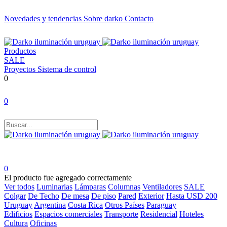
Novedades y tendencias
Sobre darko
Contacto
Productos
SALE
Proyectos
Sistema de control
0
0
0
El producto fue agregado correctamente
Ver todos
Luminarias
Lámparas
Columnas
Ventiladores
SALE
Colgar
De Techo
De mesa
De piso
Pared
Exterior
Hasta USD 200
Uruguay
Argentina
Costa Rica
Otros Países
Paraguay
Edificios
Espacios comerciales
Transporte
Residencial
Hoteles
Cultura
Oficinas