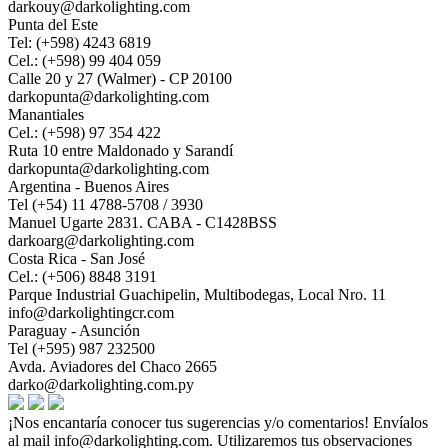
darkouy@darkolighting.com
Punta del Este
Tel: (+598) 4243 6819
Cel.: (+598) 99 404 059
Calle 20 y 27 (Walmer) - CP 20100
darkopunta@darkolighting.com
Manantiales
Cel.: (+598) 97 354 422
Ruta 10 entre Maldonado y Sarandí
darkopunta@darkolighting.com
Argentina - Buenos Aires
Tel (+54) 11 4788-5708 / 3930
Manuel Ugarte 2831. CABA - C1428BSS
darkoarg@darkolighting.com
Costa Rica - San José
Cel.: (+506) 8848 3191
Parque Industrial Guachipelin, Multibodegas, Local Nro. 11
info@darkolightingcr.com
Paraguay - Asunción
Tel (+595) 987 232500
Avda. Aviadores del Chaco 2665
darko@darkolighting.com.py
¡Nos encantaría conocer tus sugerencias y/o comentarios! Envíalos
al mail
info@darkolighting.com
. Utilizaremos tus observaciones