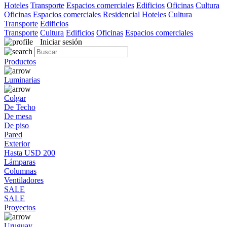
Hoteles
Transporte
Espacios comerciales
Edificios
Oficinas
Cultura
Oficinas
Espacios comerciales
Residencial
Hoteles
Cultura
Transporte
Edificios
Transporte
Cultura
Edificios
Oficinas
Espacios comerciales
Iniciar sesión
Productos
Luminarias
Colgar
De Techo
De mesa
De piso
Pared
Exterior
Hasta USD 200
Lámparas
Columnas
Ventiladores
SALE
SALE
Proyectos
Uruguay