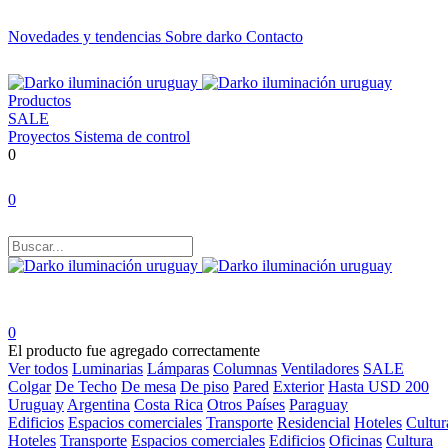
Novedades y tendencias
Sobre darko
Contacto
Productos
SALE
Proyectos
Sistema de control
0
0
0
El producto fue agregado correctamente
Ver todos
Luminarias
Lámparas
Columnas
Ventiladores
SALE
Colgar
De Techo
De mesa
De piso
Pared
Exterior
Hasta USD 200
Uruguay
Argentina
Costa Rica
Otros Países
Paraguay
Edificios
Espacios comerciales
Transporte
Residencial
Hoteles
Cultur
Hoteles
Transporte
Espacios comerciales
Edificios
Oficinas
Cultura