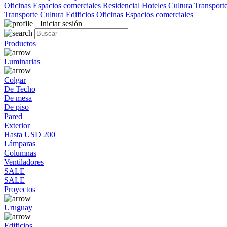
Oficinas
Espacios comerciales
Residencial
Hoteles
Cultura
Transport
Transporte
Cultura
Edificios
Oficinas
Espacios comerciales
Iniciar sesión
Productos
Luminarias
Colgar
De Techo
De mesa
De piso
Pared
Exterior
Hasta USD 200
Lámparas
Columnas
Ventiladores
SALE
SALE
Proyectos
Uruguay
Edificios