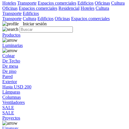
Hoteles
Transporte
Espacios comerciales
Edificios
Oficinas
Cultura
Oficinas
Espacios comerciales
Residencial
Hoteles
Cultura
Transporte
Edificios
Transporte
Cultura
Edificios
Oficinas
Espacios comerciales
Iniciar sesión
Productos
Luminarias
Colgar
De Techo
De mesa
De piso
Pared
Exterior
Hasta USD 200
Lámparas
Columnas
Ventiladores
SALE
SALE
Proyectos
Uruguay