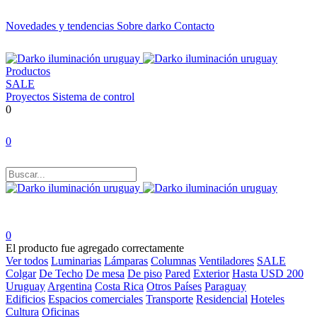
Novedades y tendencias
Sobre darko
Contacto
Productos
SALE
Proyectos
Sistema de control
0
0
0
El producto fue agregado correctamente
Ver todos
Luminarias
Lámparas
Columnas
Ventiladores
SALE
Colgar
De Techo
De mesa
De piso
Pared
Exterior
Hasta USD 200
Uruguay
Argentina
Costa Rica
Otros Países
Paraguay
Edificios
Espacios comerciales
Transporte
Residencial
Hoteles
Cultura
Oficinas