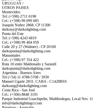
URUGUAY /
OTROS PAISES
Montevideo
Tel: (+598) 2711 6198
Cel.: (+598) 99 099 685
Joaquin Nuñez 2868, CP 11300
darkouy@darkolighting.com
Punta del Este
Tel: (+598) 4243 6819
Cel.: (+598) 99 404 059
Calle 20 y 27 (Walmer) - CP 20100
darkopunta@darkolighting.com
Manantiales
Cel.: (+598) 97 354 422
Ruta 10 entre Maldonado y Sarandí
darkopunta@darkolighting.com
Argentina - Buenos Aires
Tel (+54) 11 4788-5708 / 3930
Manuel Ugarte 2831. CABA - C1428BSS
darkoarg@darkolighting.com
Costa Rica - San José
Cel.: (+506) 8848 3191
Parque Industrial Guachipelin, Multibodegas, Local Nro. 11
info@darkolightingcr.com
Paraguay - Asunción