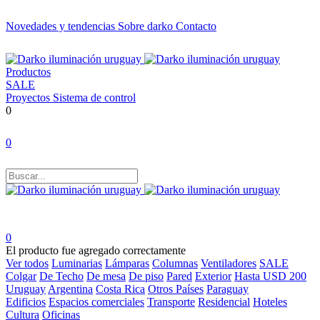
Novedades y tendencias
Sobre darko
Contacto
Productos
SALE
Proyectos
Sistema de control
0
0
0
El producto fue agregado correctamente
Ver todos
Luminarias
Lámparas
Columnas
Ventiladores
SALE
Colgar
De Techo
De mesa
De piso
Pared
Exterior
Hasta USD 200
Uruguay
Argentina
Costa Rica
Otros Países
Paraguay
Edificios
Espacios comerciales
Transporte
Residencial
Hoteles
Cultura
Oficinas