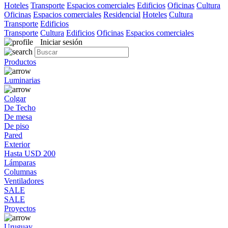
Hoteles
Transporte
Espacios comerciales
Edificios
Oficinas
Cultura
Oficinas
Espacios comerciales
Residencial
Hoteles
Cultura
Transporte
Edificios
Transporte
Cultura
Edificios
Oficinas
Espacios comerciales
Iniciar sesión
Productos
Luminarias
Colgar
De Techo
De mesa
De piso
Pared
Exterior
Hasta USD 200
Lámparas
Columnas
Ventiladores
SALE
SALE
Proyectos
Uruguay