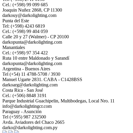
Cel.: (+598) 99 099 685
Joaquin Nuñez 2868, CP 11300
darkouy@darkolighting.com
Punta del Este
Tel: (+598) 4243 6819
Cel.: (+598) 99 404 059
Calle 20 y 27 (Walmer) - CP 20100
darkopunta@darkolighting.com
Manantiales
Cel.: (+598) 97 354 422
Ruta 10 entre Maldonado y Sarandí
darkopunta@darkolighting.com
Argentina - Buenos Aires
Tel (+54) 11 4788-5708 / 3930
Manuel Ugarte 2831. CABA - C1428BSS
darkoarg@darkolighting.com
Costa Rica - San José
Cel.: (+506) 8848 3191
Parque Industrial Guachipelin, Multibodegas, Local Nro. 11
info@darkolightingcr.com
Paraguay - Asunción
Tel (+595) 987 232500
Avda. Aviadores del Chaco 2665
darko@darkolighting.com.py