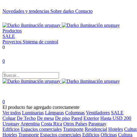
Novedades y tendencias
Sobre darko
Contacto
Productos
SALE
Proyectos
Sistema de control
0
0
0
El producto fue agregado correctamente
Ver todos
Luminarias
Lámparas
Columnas
Ventiladores
SALE
Colgar
De Techo
De mesa
De piso
Pared
Exterior
Hasta USD 200
Uruguay
Argentina
Costa Rica
Otros Países
Paraguay
Edificios
Espacios comerciales
Transporte
Residencial
Hoteles
Cultur
Hoteles
Transporte
Espacios comerciales
Edificios
Oficinas
Cultura