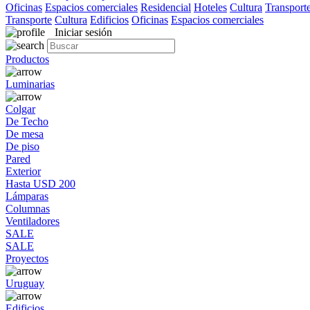
Oficinas
Espacios comerciales
Residencial
Hoteles
Cultura
Transport
Transporte
Cultura
Edificios
Oficinas
Espacios comerciales
Iniciar sesión
Productos
Luminarias
Colgar
De Techo
De mesa
De piso
Pared
Exterior
Hasta USD 200
Lámparas
Columnas
Ventiladores
SALE
SALE
Proyectos
Uruguay
Edificios