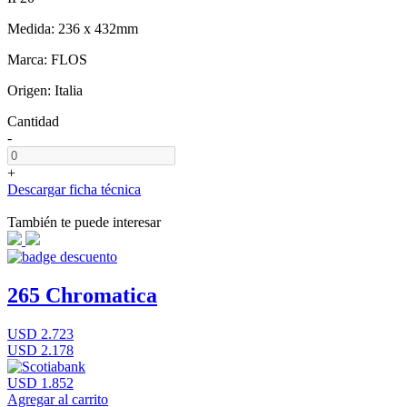
Medida: 236 x 432mm
Marca: FLOS
Origen: Italia
Cantidad
-
+
Descargar ficha técnica
También te puede interesar
265 Chromatica
USD 2.723
USD 2.178
USD 1.852
Agregar al carrito