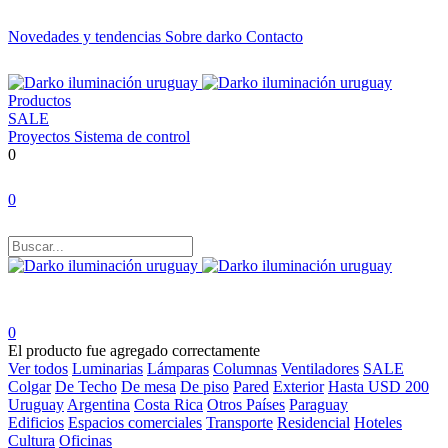
Novedades y tendencias
Sobre darko
Contacto
Productos
SALE
Proyectos
Sistema de control
0
0
0
El producto fue agregado correctamente
Ver todos
Luminarias
Lámparas
Columnas
Ventiladores
SALE
Colgar
De Techo
De mesa
De piso
Pared
Exterior
Hasta USD 200
Uruguay
Argentina
Costa Rica
Otros Países
Paraguay
Edificios
Espacios comerciales
Transporte
Residencial
Hoteles
Cultura
Oficinas