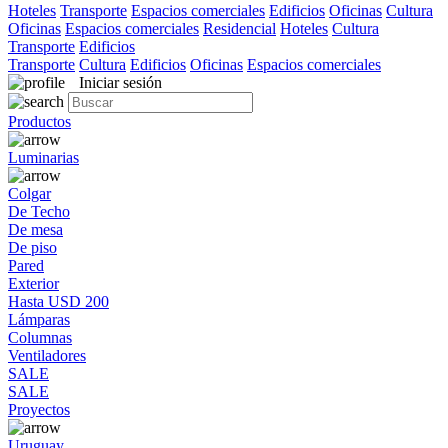
Hoteles
Transporte
Espacios comerciales
Edificios
Oficinas
Cultura
Oficinas
Espacios comerciales
Residencial
Hoteles
Cultura
Transporte
Edificios
Transporte
Cultura
Edificios
Oficinas
Espacios comerciales
Iniciar sesión
Productos
Luminarias
Colgar
De Techo
De mesa
De piso
Pared
Exterior
Hasta USD 200
Lámparas
Columnas
Ventiladores
SALE
SALE
Proyectos
Uruguay