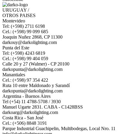
URUGUAY /
OTROS PAISES
Montevideo
Tel: (+598) 2711 6198
Cel.: (+598) 99 099 685
Joaquin Nuñez 2868, CP 11300
darkouy@darkolighting.com
Punta del Este
Tel: (+598) 4243 6819
Cel.: (+598) 99 404 059
Calle 20 y 27 (Walmer) - CP 20100
darkopunta@darkolighting.com
Manantiales
Cel.: (+598) 97 354 422
Ruta 10 entre Maldonado y Sarandí
darkopunta@darkolighting.com
Argentina - Buenos Aires
Tel (+54) 11 4788-5708 / 3930
Manuel Ugarte 2831. CABA - C1428BSS
darkoarg@darkolighting.com
Costa Rica - San José
Cel.: (+506) 8848 3191
Parque Industrial Guachipelin, Multibodegas, Local Nro. 11
info@darkolightingcr.com