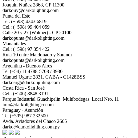
Joaquin Nuñez 2868, CP 11300
darkouy@darkolighting.com
Punta del Este
Tel: (+598) 4243 6819
Cel.: (+598) 99 404 059
Calle 20 y 27 (Walmer) - CP 20100
darkopunta@darkolighting.com
Manantiales
Cel.: (+598) 97 354 422
Ruta 10 entre Maldonado y Sarandí
darkopunta@darkolighting.com
Argentina - Buenos Aires
Tel (+54) 11 4788-5708 / 3930
Manuel Ugarte 2831. CABA - C1428BSS
darkoarg@darkolighting.com
Costa Rica - San José
Cel.: (+506) 8848 3191
Parque Industrial Guachipelin, Multibodegas, Local Nro. 11
info@darkolightingcr.com
Paraguay - Asunción
Tel (+595) 987 232500
Avda. Aviadores del Chaco 2665
darko@darkolighting.com.py