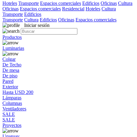
Hoteles
Transporte
Espacios comerciales
Edificios
Oficinas
Cultura
Oficinas
Espacios comerciales
Residencial
Hoteles
Cultura
Transporte
Edificios
Transporte
Cultura
Edificios
Oficinas
Espacios comerciales
Iniciar sesión
Productos
Luminarias
Colgar
De Techo
De mesa
De piso
Pared
Exterior
Hasta USD 200
Lámparas
Columnas
Ventiladores
SALE
SALE
Proyectos
Uruguay