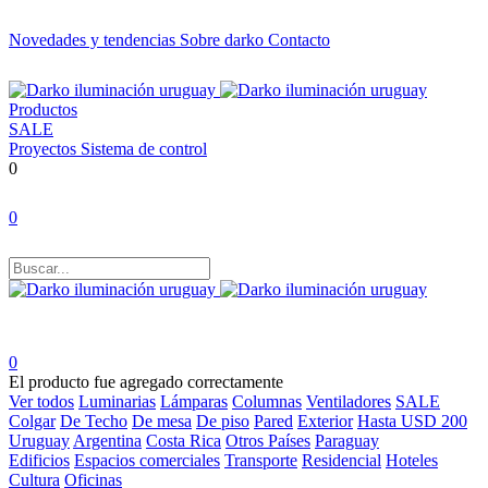
Novedades y tendencias
Sobre darko
Contacto
Productos
SALE
Proyectos
Sistema de control
0
0
0
El producto fue agregado correctamente
Ver todos
Luminarias
Lámparas
Columnas
Ventiladores
SALE
Colgar
De Techo
De mesa
De piso
Pared
Exterior
Hasta USD 200
Uruguay
Argentina
Costa Rica
Otros Países
Paraguay
Edificios
Espacios comerciales
Transporte
Residencial
Hoteles
Cultura
Oficinas