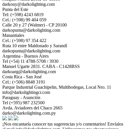
darkouy@darkolighting.com
Punta del Este
Tel: (+598) 4243 6819
Cel.: (+598) 99 404 059
Calle 20 y 27 (Walmer) - CP 20100
darkopunta@darkolighting.com
Manantiales
Cel.: (+598) 97 354 422
Ruta 10 entre Maldonado y Sarandí
darkopunta@darkolighting.com
Argentina - Buenos Aires
Tel (+54) 11 4788-5708 / 3930
Manuel Ugarte 2831. CABA - C1428BSS
darkoarg@darkolighting.com
Costa Rica - San José
Cel.: (+506) 8848 3191
Parque Industrial Guachipelin, Multibodegas, Local Nro. 11
info@darkolightingcr.com
Paraguay - Asunción
Tel (+595) 987 232500
Avda. Aviadores del Chaco 2665
darko@darkolighting.com.py
¡Nos encantaría conocer tus sugerencias y/o comentarios! Envíalos