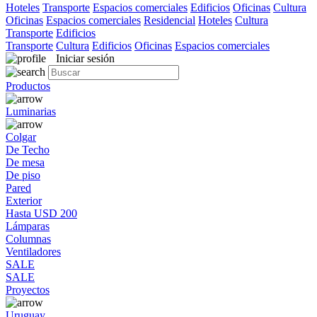
Hoteles
Transporte
Espacios comerciales
Edificios
Oficinas
Cultura
Oficinas
Espacios comerciales
Residencial
Hoteles
Cultura
Transporte
Edificios
Transporte
Cultura
Edificios
Oficinas
Espacios comerciales
Iniciar sesión
Productos
Luminarias
Colgar
De Techo
De mesa
De piso
Pared
Exterior
Hasta USD 200
Lámparas
Columnas
Ventiladores
SALE
SALE
Proyectos
Uruguay