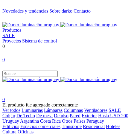
Novedades y tendencias
Sobre darko
Contacto
Productos
SALE
Proyectos
Sistema de control
0
0
0
El producto fue agregado correctamente
Ver todos
Luminarias
Lámparas
Columnas
Ventiladores
SALE
Colgar
De Techo
De mesa
De piso
Pared
Exterior
Hasta USD 200
Uruguay
Argentina
Costa Rica
Otros Países
Paraguay
Edificios
Espacios comerciales
Transporte
Residencial
Hoteles
Cultura
Oficinas