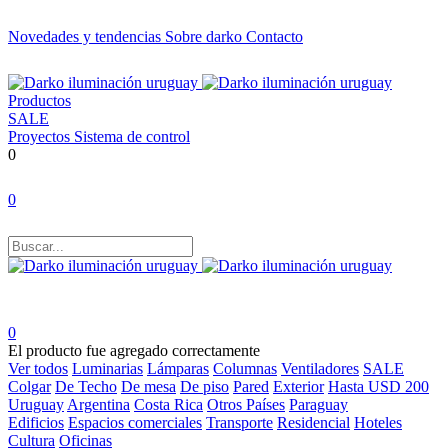
Novedades y tendencias
Sobre darko
Contacto
Productos
SALE
Proyectos
Sistema de control
0
0
0
El producto fue agregado correctamente
Ver todos
Luminarias
Lámparas
Columnas
Ventiladores
SALE
Colgar
De Techo
De mesa
De piso
Pared
Exterior
Hasta USD 200
Uruguay
Argentina
Costa Rica
Otros Países
Paraguay
Edificios
Espacios comerciales
Transporte
Residencial
Hoteles
Cultura
Oficinas