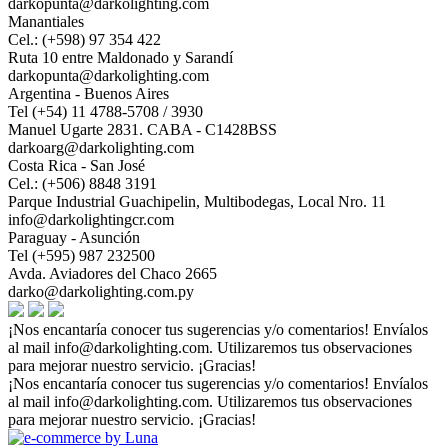
darkopunta@darkolighting.com
Manantiales
Cel.: (+598) 97 354 422
Ruta 10 entre Maldonado y Sarandí
darkopunta@darkolighting.com
Argentina - Buenos Aires
Tel (+54) 11 4788-5708 / 3930
Manuel Ugarte 2831. CABA - C1428BSS
darkoarg@darkolighting.com
Costa Rica - San José
Cel.: (+506) 8848 3191
Parque Industrial Guachipelin, Multibodegas, Local Nro. 11
info@darkolightingcr.com
Paraguay - Asunción
Tel (+595) 987 232500
Avda. Aviadores del Chaco 2665
darko@darkolighting.com.py
¡Nos encantaría conocer tus sugerencias y/o comentarios! Envíalos
al mail
info@darkolighting.com
. Utilizaremos tus observaciones
para mejorar nuestro servicio. ¡Gracias!
¡Nos encantaría conocer tus sugerencias y/o comentarios! Envíalos
al mail
info@darkolighting.com
. Utilizaremos tus observaciones
para mejorar nuestro servicio. ¡Gracias!