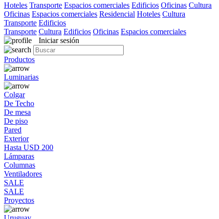
Hoteles
Transporte
Espacios comerciales
Edificios
Oficinas
Cultura
Oficinas
Espacios comerciales
Residencial
Hoteles
Cultura
Transporte
Edificios
Transporte
Cultura
Edificios
Oficinas
Espacios comerciales
Iniciar sesión
Productos
Luminarias
Colgar
De Techo
De mesa
De piso
Pared
Exterior
Hasta USD 200
Lámparas
Columnas
Ventiladores
SALE
SALE
Proyectos
Uruguay