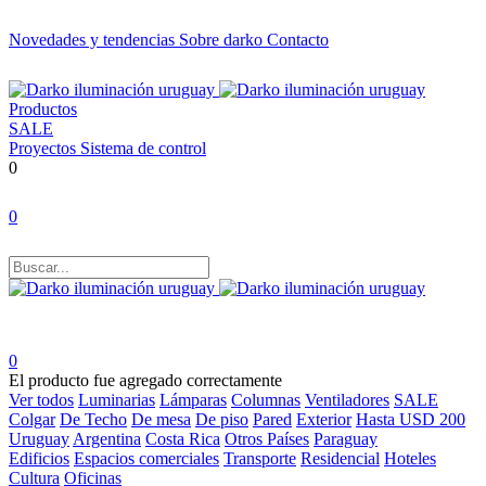
Novedades y tendencias
Sobre darko
Contacto
Productos
SALE
Proyectos
Sistema de control
0
0
0
El producto fue agregado correctamente
Ver todos
Luminarias
Lámparas
Columnas
Ventiladores
SALE
Colgar
De Techo
De mesa
De piso
Pared
Exterior
Hasta USD 200
Uruguay
Argentina
Costa Rica
Otros Países
Paraguay
Edificios
Espacios comerciales
Transporte
Residencial
Hoteles
Cultura
Oficinas