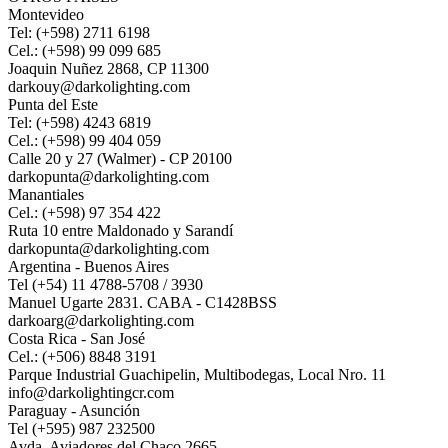
Montevideo
Tel: (+598) 2711 6198
Cel.: (+598) 99 099 685
Joaquin Nuñez 2868, CP 11300
darkouy@darkolighting.com
Punta del Este
Tel: (+598) 4243 6819
Cel.: (+598) 99 404 059
Calle 20 y 27 (Walmer) - CP 20100
darkopunta@darkolighting.com
Manantiales
Cel.: (+598) 97 354 422
Ruta 10 entre Maldonado y Sarandí
darkopunta@darkolighting.com
Argentina - Buenos Aires
Tel (+54) 11 4788-5708 / 3930
Manuel Ugarte 2831. CABA - C1428BSS
darkoarg@darkolighting.com
Costa Rica - San José
Cel.: (+506) 8848 3191
Parque Industrial Guachipelin, Multibodegas, Local Nro. 11
info@darkolightingcr.com
Paraguay - Asunción
Tel (+595) 987 232500
Avda. Aviadores del Chaco 2665