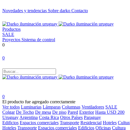
Novedades y tendencias
Sobre darko
Contacto
Productos
SALE
Proyectos
Sistema de control
0
0
0
El producto fue agregado correctamente
Ver todos
Luminarias
Lámparas
Columnas
Ventiladores
SALE
Colgar
De Techo
De mesa
De piso
Pared
Exterior
Hasta USD 200
Uruguay
Argentina
Costa Rica
Otros Países
Paraguay
Edificios
Espacios comerciales
Transporte
Residencial
Hoteles
Cultur
Hoteles
Transporte
Espacios comerciales
Edificios
Oficinas
Cultura