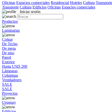
Oficinas
Espacios comerciales
Residencial
Hoteles
Cultura
Transport
Transporte
Cultura
Edificios
Oficinas
Espacios comerciales
Iniciar sesión
Productos
Luminarias
Colgar
De Techo
De mesa
De piso
Pared
Exterior
Hasta USD 200
Lámparas
Columnas
Ventiladores
SALE
SALE
Proyectos
Uruguay
Edificios