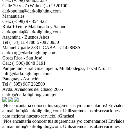
Cel.: (+598) 99 404 059
Calle 20 y 27 (Walmer) - CP 20100
darkopunta@darkolighting.com
Manantiales
Cel.: (+598) 97 354 422
Ruta 10 entre Maldonado y Sarandí
darkopunta@darkolighting.com
Argentina - Buenos Aires
Tel (+54) 11 4788-5708 / 3930
Manuel Ugarte 2831. CABA - C1428BSS
darkoarg@darkolighting.com
Costa Rica - San José
Cel.: (+506) 8848 3191
Parque Industrial Guachipelin, Multibodegas, Local Nro. 11
info@darkolightingcr.com
Paraguay - Asunción
Tel (+595) 987 232500
Avda. Aviadores del Chaco 2665
darko@darkolighting.com.py
¡Nos encantaría conocer tus sugerencias y/o comentarios! Envíalos
al mail
info@darkolighting.com
. Utilizaremos tus observaciones
para mejorar nuestro servicio. ¡Gracias!
¡Nos encantaría conocer tus sugerencias y/o comentarios! Envíalos
al mail
info@darkolighting.com
. Utilizaremos tus observaciones