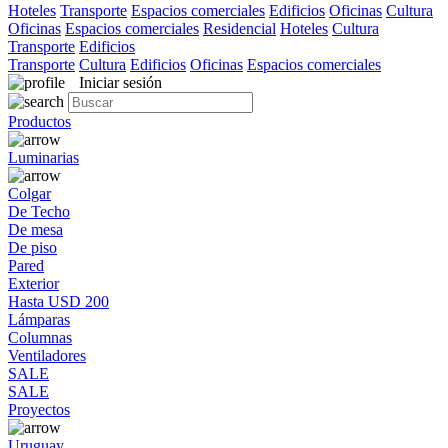
Hoteles
Transporte
Espacios comerciales
Edificios
Oficinas
Cultura
Oficinas
Espacios comerciales
Residencial
Hoteles
Cultura
Transporte
Edificios
Transporte
Cultura
Edificios
Oficinas
Espacios comerciales
Iniciar sesión
Productos
Luminarias
Colgar
De Techo
De mesa
De piso
Pared
Exterior
Hasta USD 200
Lámparas
Columnas
Ventiladores
SALE
SALE
Proyectos
Uruguay