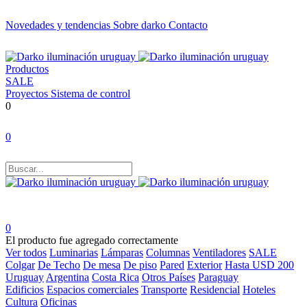
Novedades y tendencias
Sobre darko
Contacto
Productos
SALE
Proyectos
Sistema de control
0
0
0
El producto fue agregado correctamente
Ver todos
Luminarias
Lámparas
Columnas
Ventiladores
SALE
Colgar
De Techo
De mesa
De piso
Pared
Exterior
Hasta USD 200
Uruguay
Argentina
Costa Rica
Otros Países
Paraguay
Edificios
Espacios comerciales
Transporte
Residencial
Hoteles
Cultura
Oficinas